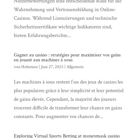
Nutzerbewertungen eine entscheidende Rolle für die
Wahrnehmung und Vertrauensbildung in Online-
Casinos. Während Lizenzierungen und technische
Sicherheitszertifikate wichtige Indikatoren sind,
bieten Erfahrungsberichte...
Gagner au casino : stratégies pour maximiser vos gains
en jouant aux machines à sous
von
Hohensee
|
Juni 27, 2025
|
Allgemein
Les machines à sous restent l’un des jeux de casino les
plus populaires grâce à leur simplicité et leur potentiel
de gains élevés. Cependant, la majorité des joueurs
trouvent difficile de transformer leur chance en gains
constants. Pour augmenter vos chances de...
Exploring Virtual Sports Betting at moneymask casino