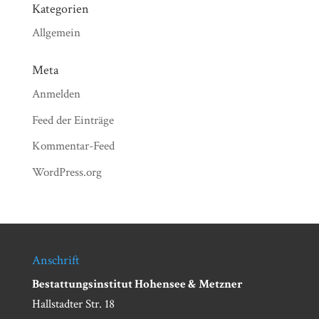
Kategorien
Allgemein
Meta
Anmelden
Feed der Einträge
Kommentar-Feed
WordPress.org
Anschrift
Bestattungsinstitut Hohensee & Metzner
Hallstadter Str. 18