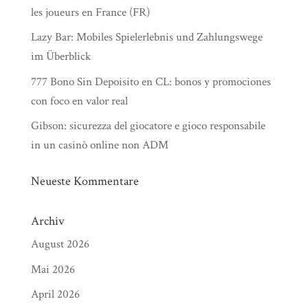
les joueurs en France (FR)
Lazy Bar: Mobiles Spielerlebnis und Zahlungswege
im Überblick
777 Bono Sin Depoisito en CL: bonos y promociones
con foco en valor real
Gibson: sicurezza del giocatore e gioco responsabile
in un casinò online non ADM
Neueste Kommentare
Archiv
August 2026
Mai 2026
April 2026