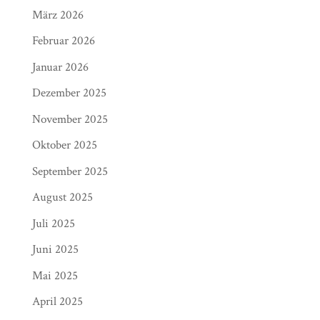
März 2026
Februar 2026
Januar 2026
Dezember 2025
November 2025
Oktober 2025
September 2025
August 2025
Juli 2025
Juni 2025
Mai 2025
April 2025