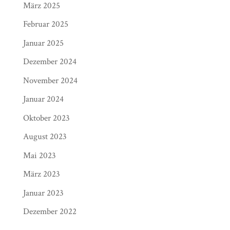
März 2025
Februar 2025
Januar 2025
Dezember 2024
November 2024
Januar 2024
Oktober 2023
August 2023
Mai 2023
März 2023
Januar 2023
Dezember 2022