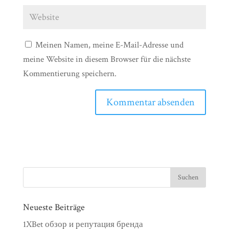
Meinen Namen, meine E-Mail-Adresse und
meine Website in diesem Browser für die nächste
Kommentierung speichern.
Neueste Beiträge
1XBet обзор и репутация бренда