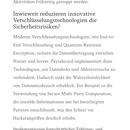
Aktivitäten frühzeitig gestoppt werden.
Inwieweit reduzieren innovative
Verschlüsselungstechnologien die
Sicherheitsrisiken?
Moderne Verschlüsselungstechnologien, wie End-to-
End-Verschlüsselung und Quantum-Resistant
Encryption, sichern die Datenübertragung zwischen
Nutzer und Server. Paysafecard implementiert diese
Technologien, um Datenlecks und Abhörversuche zu
verhindern. Dadurch sinkt die Wahrscheinlichkeit
von Datenmissbrauch erheblich. Ein Beispiel ist die
Verwendung von Secure Multi-Party Computation,
die sensible Informationen nur bei berechtigten
Parteien entschlüsselt, was den Schutz vor
Hackerangriffen deutlich erhöht.
Implementierung fortschrittlicher Zahlungs- und