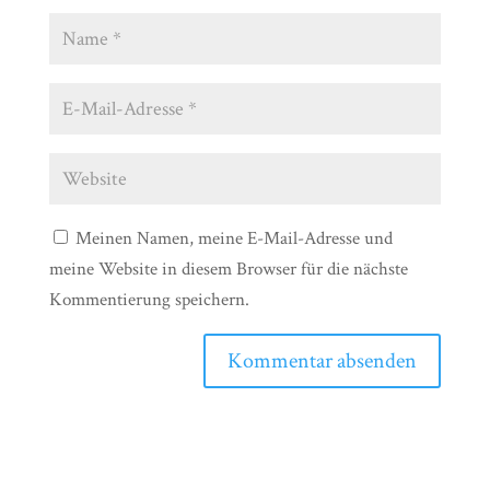
Meinen Namen, meine E-Mail-Adresse und
meine Website in diesem Browser für die nächste
Kommentierung speichern.