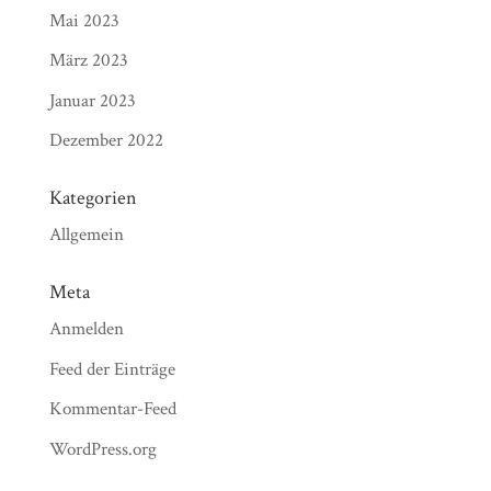
Mai 2023
März 2023
Januar 2023
Dezember 2022
Kategorien
Allgemein
Meta
Anmelden
Feed der Einträge
Kommentar-Feed
WordPress.org