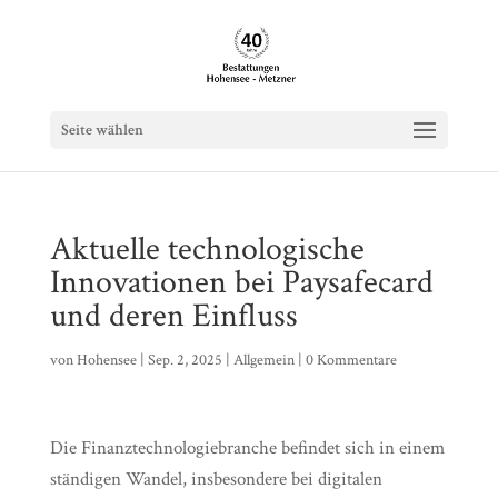
Seite wählen
Aktuelle technologische
Innovationen bei Paysafecard
und deren Einfluss
von
Hohensee
|
Sep. 2, 2025
|
Allgemein
|
0 Kommentare
Die Finanztechnologiebranche befindet sich in einem
ständigen Wandel, insbesondere bei digitalen