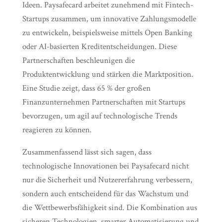
Ideen. Paysafecard arbeitet zunehmend mit Fintech-
Startups zusammen, um innovative Zahlungsmodelle
zu entwickeln, beispielsweise mittels Open Banking
oder AI-basierten Kreditentscheidungen. Diese
Partnerschaften beschleunigen die
Produktentwicklung und stärken die Marktposition.
Eine Studie zeigt, dass 65 % der großen
Finanzunternehmen Partnerschaften mit Startups
bevorzugen, um agil auf technologische Trends
reagieren zu können.
Zusammenfassend lässt sich sagen, dass
technologische Innovationen bei Paysafecard nicht
nur die Sicherheit und Nutzererfahrung verbessern,
sondern auch entscheidend für das Wachstum und
die Wettbewerbsfähigkeit sind. Die Kombination aus
sicheren Technologien, smarter Automatisierung und