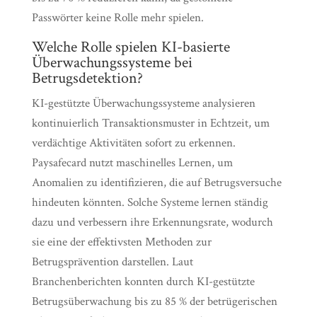
Passwörter keine Rolle mehr spielen.
Welche Rolle spielen KI-basierte
Überwachungssysteme bei
Betrugsdetektion?
KI-gestützte Überwachungssysteme analysieren
kontinuierlich Transaktionsmuster in Echtzeit, um
verdächtige Aktivitäten sofort zu erkennen.
Paysafecard nutzt maschinelles Lernen, um
Anomalien zu identifizieren, die auf Betrugsversuche
hindeuten könnten. Solche Systeme lernen ständig
dazu und verbessern ihre Erkennungsrate, wodurch
sie eine der effektivsten Methoden zur
Betrugsprävention darstellen. Laut
Branchenberichten konnten durch KI-gestützte
Betrugsüberwachung bis zu 85 % der betrügerischen