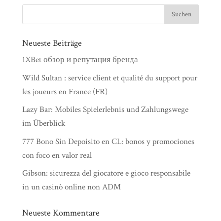
Neueste Beiträge
1XBet обзор и репутация бренда
Wild Sultan : service client et qualité du support pour
les joueurs en France (FR)
Lazy Bar: Mobiles Spielerlebnis und Zahlungswege
im Überblick
777 Bono Sin Depoisito en CL: bonos y promociones
con foco en valor real
Gibson: sicurezza del giocatore e gioco responsabile
in un casinò online non ADM
Neueste Kommentare