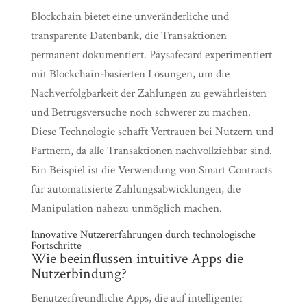
Blockchain bietet eine unveränderliche und
transparente Datenbank, die Transaktionen
permanent dokumentiert. Paysafecard experimentiert
mit Blockchain-basierten Lösungen, um die
Nachverfolgbarkeit der Zahlungen zu gewährleisten
und Betrugsversuche noch schwerer zu machen.
Diese Technologie schafft Vertrauen bei Nutzern und
Partnern, da alle Transaktionen nachvollziehbar sind.
Ein Beispiel ist die Verwendung von Smart Contracts
für automatisierte Zahlungsabwicklungen, die
Manipulation nahezu unmöglich machen.
Innovative Nutzererfahrungen durch technologische
Fortschritte
Wie beeinflussen intuitive Apps die
Nutzerbindung?
Benutzerfreundliche Apps, die auf intelligenter