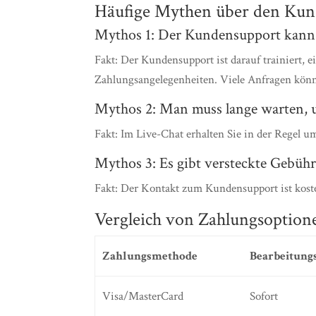
Häufige Mythen über den Kun
Mythos 1: Der Kundensupport kann 
Fakt: Der Kundensupport ist darauf trainiert, e
Zahlungsangelegenheiten. Viele Anfragen könne
Mythos 2: Man muss lange warten, u
Fakt: Im Live-Chat erhalten Sie in der Regel u
Mythos 3: Es gibt versteckte Gebüh
Fakt: Der Kontakt zum Kundensupport ist koste
Vergleich von Zahlungsoptione
Zahlungsmethode
Bearbeitungs
Visa/MasterCard
Sofort