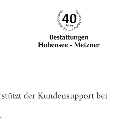
 Trauerfall
Bestattungen
Vorsorge
Aktuell
Todes
rstützt der Kundensupport bei
e