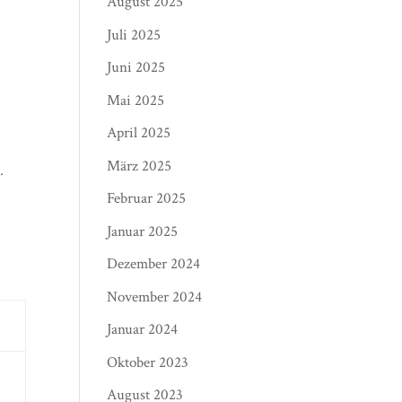
August 2025
Juli 2025
Juni 2025
Mai 2025
April 2025
März 2025
.
Februar 2025
Januar 2025
Dezember 2024
November 2024
Januar 2024
Oktober 2023
August 2023