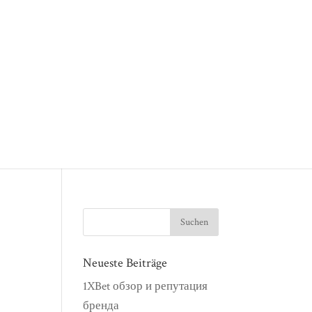
anzeigen
Kontakt
Neueste Beiträge
1XBet обзор и репутация
бренда