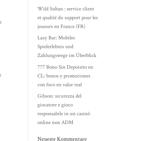
Wild Sultan : service client
et qualité du support pour les
n
joueurs en France (FR)
Lazy Bar: Mobiles
Spielerlebnis und
Zahlungswege im Überblick
777 Bono Sin Depoisito en
r
CL: bonos y promociones
con foco en valor real
Gibson: sicurezza del
giocatore e gioco
responsabile in un casinò
online non ADM
Neueste Kommentare