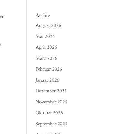
Archiv
er
August 2026
Mai 2026
?
April 2026
März 2026
Februar 2026
Januar 2026
Dezember 2025
November 2025
Oktober 2025
September 2025