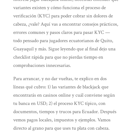
variantes existen y cómo funciona el proceso de
verificación (KYC) para poder cobrar sin dolores de
cabeza, ¿vale? Aquí vas a encontrar consejos prácticos,
errores comunes y pasos claros para pasar KYC —
todo pensado para jugadores ecuatorianos de Quito,
Guayaquil y más. Sigue leyendo que al final dejo una
checklist rápida para que no pierdas tiempo en
comprobaciones innecesarias.
Para arrancar, y no dar vueltas, te explico en dos
líneas qué cubro: 1) las variantes de blackjack que
encontrarás en casinos online y cuál conviene según
tu banca en USD; 2) el proceso KYC típico, con
documentos, tiempos y trucos para Ecuador. Después
vemos pagos locales, impuestos y ejemplos. Vamos
directo al grano para que uses tu plata con cabeza.