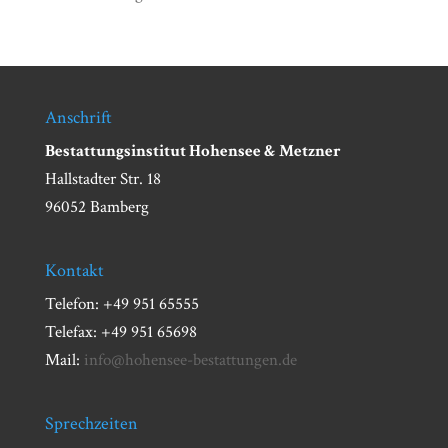
Anschrift
Bestattungsinstitut Hohensee & Metzner
Hallstadter Str. 18
96052 Bamberg
Kontakt
Telefon: +49 951 65555
Telefax: +49 951 65698
Mail:
info@hohensee-bestattungen.de
Sprechzeiten