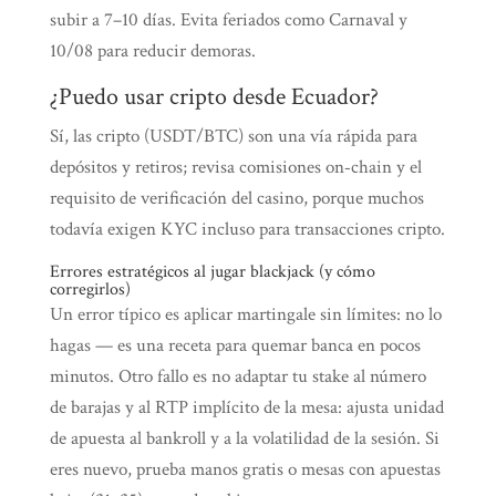
subir a 7–10 días. Evita feriados como Carnaval y
10/08 para reducir demoras.
¿Puedo usar cripto desde Ecuador?
Sí, las cripto (USDT/BTC) son una vía rápida para
depósitos y retiros; revisa comisiones on‑chain y el
requisito de verificación del casino, porque muchos
todavía exigen KYC incluso para transacciones cripto.
Errores estratégicos al jugar blackjack (y cómo
corregirlos)
Un error típico es aplicar martingale sin límites: no lo
hagas — es una receta para quemar banca en pocos
minutos. Otro fallo es no adaptar tu stake al número
de barajas y al RTP implícito de la mesa: ajusta unidad
de apuesta al bankroll y a la volatilidad de la sesión. Si
eres nuevo, prueba manos gratis o mesas con apuestas