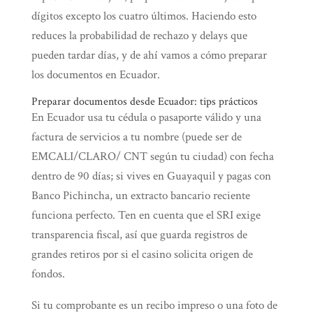
dígitos excepto los cuatro últimos. Haciendo esto
reduces la probabilidad de rechazo y delays que
pueden tardar días, y de ahí vamos a cómo preparar
los documentos en Ecuador.
Preparar documentos desde Ecuador: tips prácticos
En Ecuador usa tu cédula o pasaporte válido y una
factura de servicios a tu nombre (puede ser de
EMCALI/CLARO/ CNT según tu ciudad) con fecha
dentro de 90 días; si vives en Guayaquil y pagas con
Banco Pichincha, un extracto bancario reciente
funciona perfecto. Ten en cuenta que el SRI exige
transparencia fiscal, así que guarda registros de
grandes retiros por si el casino solicita origen de
fondos.
Si tu comprobante es un recibo impreso o una foto de