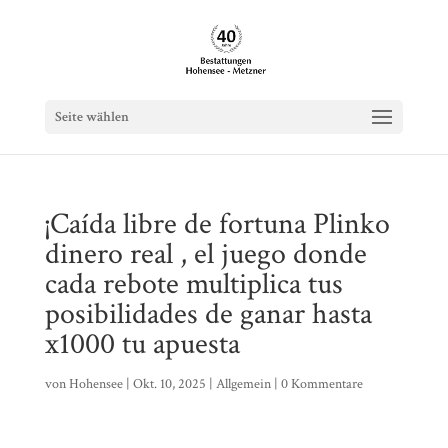
Seite wählen
¡Caída libre de fortuna Plinko
dinero real , el juego donde
cada rebote multiplica tus
posibilidades de ganar hasta
x1000 tu apuesta
von
Hohensee
|
Okt. 10, 2025
|
Allgemein
|
0 Kommentare