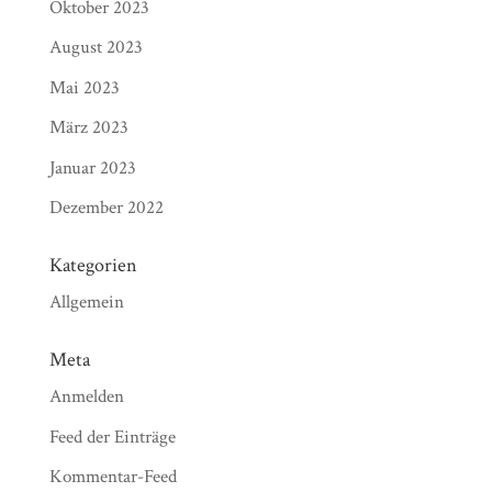
Oktober 2023
August 2023
Mai 2023
März 2023
Januar 2023
Dezember 2022
Kategorien
Allgemein
Meta
Anmelden
Feed der Einträge
Kommentar-Feed