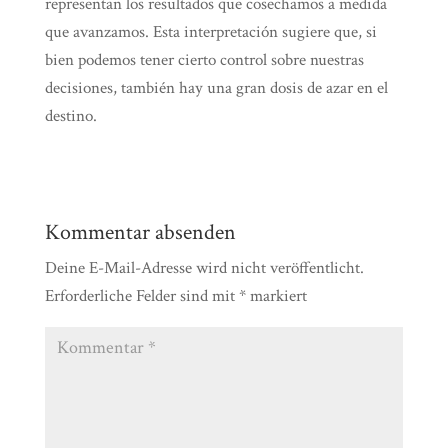
representan los resultados que cosechamos a medida
que avanzamos. Esta interpretación sugiere que, si
bien podemos tener cierto control sobre nuestras
decisiones, también hay una gran dosis de azar en el
destino.
Kommentar absenden
Deine E-Mail-Adresse wird nicht veröffentlicht.
Erforderliche Felder sind mit
*
markiert