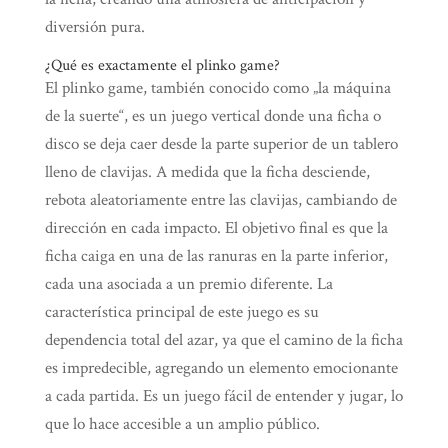
diversión pura.
¿Qué es exactamente el plinko game?
El plinko game, también conocido como „la máquina
de la suerte“, es un juego vertical donde una ficha o
disco se deja caer desde la parte superior de un tablero
lleno de clavijas. A medida que la ficha desciende,
rebota aleatoriamente entre las clavijas, cambiando de
dirección en cada impacto. El objetivo final es que la
ficha caiga en una de las ranuras en la parte inferior,
cada una asociada a un premio diferente. La
característica principal de este juego es su
dependencia total del azar, ya que el camino de la ficha
es impredecible, agregando un elemento emocionante
a cada partida. Es un juego fácil de entender y jugar, lo
que lo hace accesible a un amplio público.