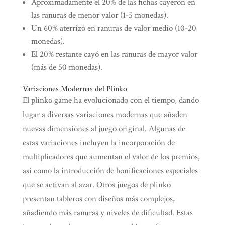
Aproximadamente el 20% de las fichas cayeron en
las ranuras de menor valor (1-5 monedas).
Un 60% aterrizó en ranuras de valor medio (10-20
monedas).
El 20% restante cayó en las ranuras de mayor valor
(más de 50 monedas).
Variaciones Modernas del Plinko
El plinko game ha evolucionado con el tiempo, dando
lugar a diversas variaciones modernas que añaden
nuevas dimensiones al juego original. Algunas de
estas variaciones incluyen la incorporación de
multiplicadores que aumentan el valor de los premios,
así como la introducción de bonificaciones especiales
que se activan al azar. Otros juegos de plinko
presentan tableros con diseños más complejos,
añadiendo más ranuras y niveles de dificultad. Estas