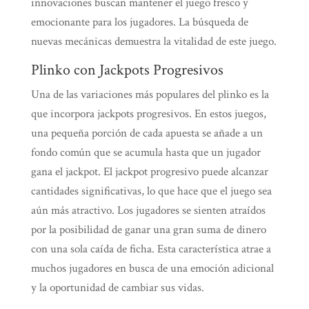
innovaciones buscan mantener el juego fresco y
emocionante para los jugadores. La búsqueda de
nuevas mecánicas demuestra la vitalidad de este juego.
Plinko con Jackpots Progresivos
Una de las variaciones más populares del plinko es la
que incorpora jackpots progresivos. En estos juegos,
una pequeña porción de cada apuesta se añade a un
fondo común que se acumula hasta que un jugador
gana el jackpot. El jackpot progresivo puede alcanzar
cantidades significativas, lo que hace que el juego sea
aún más atractivo. Los jugadores se sienten atraídos
por la posibilidad de ganar una gran suma de dinero
con una sola caída de ficha. Esta característica atrae a
muchos jugadores en busca de una emoción adicional
y la oportunidad de cambiar sus vidas.