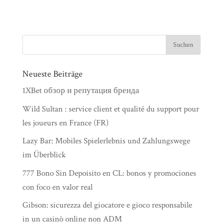
Neueste Beiträge
1XBet обзор и репутация бренда
Wild Sultan : service client et qualité du support pour
les joueurs en France (FR)
Lazy Bar: Mobiles Spielerlebnis und Zahlungswege
im Überblick
777 Bono Sin Depoisito en CL: bonos y promociones
con foco en valor real
Gibson: sicurezza del giocatore e gioco responsabile
in un casinò online non ADM