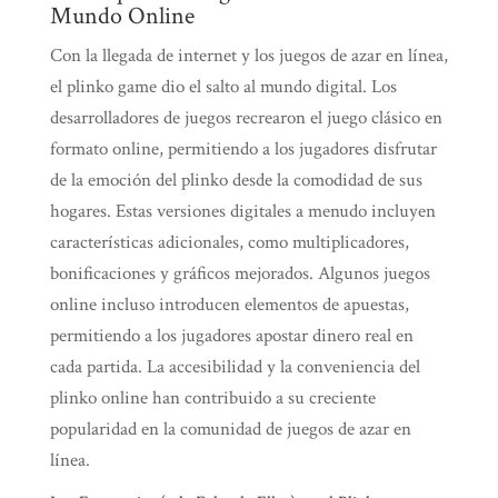
Mundo Online
Con la llegada de internet y los juegos de azar en línea,
el plinko game dio el salto al mundo digital. Los
desarrolladores de juegos recrearon el juego clásico en
formato online, permitiendo a los jugadores disfrutar
de la emoción del plinko desde la comodidad de sus
hogares. Estas versiones digitales a menudo incluyen
características adicionales, como multiplicadores,
bonificaciones y gráficos mejorados. Algunos juegos
online incluso introducen elementos de apuestas,
permitiendo a los jugadores apostar dinero real en
cada partida. La accesibilidad y la conveniencia del
plinko online han contribuido a su creciente
popularidad en la comunidad de juegos de azar en
línea.