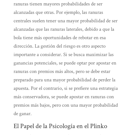
ranuras tienen mayores probabilidades de ser
alcanzadas que otras. Por ejemplo, las ranuras
centrales suelen tener una mayor probabilidad de ser
alcanzadas que las ranuras laterales, debido a que la
bola tiene más oportunidades de rebotar en esa
dirección. La gestión del riesgo es otro aspecto
importante a considerar. Si se busca maximizar las
ganancias potenciales, se puede optar por apostar en
ranuras con premios más altos, pero se debe estar
preparado para una mayor probabilidad de perder la
apuesta. Por el contrario, si se prefiere una estrategia
más conservadora, se puede apostar en ranuras con
premios más bajos, pero con una mayor probabilidad
de ganar.
El Papel de la Psicología en el Plinko