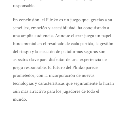
responsable.
En conclusión, el Plinko es un juego que, gracias a su
sencillez, emoción y accesibilidad, ha conquistado a
una amplia audiencia. Aunque el azar juega un papel
fundamental en el resultado de cada partida, la gestión
del riesgo y la elección de plataformas seguras son
aspectos clave para disfrutar de una experiencia de
juego responsable. El futuro del Plinko parece
prometedor, con la incorporación de nuevas
tecnologías y características que seguramente lo harán
aún más atractivo para los jugadores de todo el
mundo.