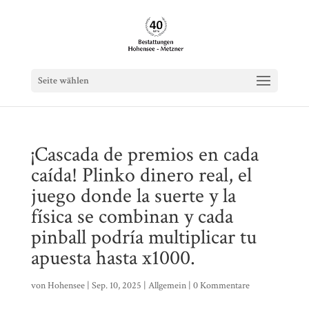
Seite wählen
¡Cascada de premios en cada
caída! Plinko dinero real, el
juego donde la suerte y la
física se combinan y cada
pinball podría multiplicar tu
apuesta hasta x1000.
von
Hohensee
|
Sep. 10, 2025
|
Allgemein
|
0 Kommentare