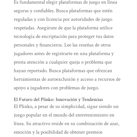
Es fundamental elegir plataformas de juego en línea
seguras y confiables. Busca plataformas que estén
reguladas y con licencia por autoridades de juego
respetadas. Asegúrate de que la plataforma utilice
tecnología de encriptación para proteger tus datos
personales y financieros. Lee las reseñas de otros
jugadores antes de registrarte en una plataforma y
presta atención a cualquier queja o problema que
hayan reportado. Busca plataformas que ofrezcan
herramientas de autoexclusión y acceso a recursos de
apoyo a jugadores con problemas de juego.
El Futuro del Plinko: Innovación y Tendencias
El Plinko, a pesar de su simplicidad, sigue siendo un
juego popular en el mundo del entretenimiento en
línea. Su atractivo reside en su combinación de azar,
emoción y la posibilidad de obtener premios