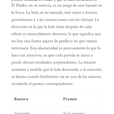
El Plinko, en su esencia, es un juego de azar basado en
la física. La bola, al ser lanzada, está sujeta a fuerzas
gravitatorias y a las interacciones con las clavijas. La
dirección en la que la bola toma después de cada
rebote es esencialmente aleatoria, lo que significa que
no hay una forma segura de predecir en qué ranura
terminará. Esta aleatoriedad es precisamente lo que lo
hace tan atractivo, ya que cada partida es única y
puede ofrecer resultados sorprendentes. La tensión
aumenta a medida que la bola desciende, y la emoción
se desata cuando finalmente cae en una de las ranuras,
revelando el premio correspondiente.
Ranura
Premio
Izquierda
5x la apuesta