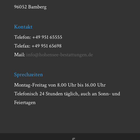
96052 Bamberg
Kontakt
Telefon: +49 951 65555
Telefax: +49 951 65698
Mail:
info@hohensee-bestattungen.de
Sprechzeiten
Montag-Freitag von 8.00 Uhr bis 16.00 Uhr
Telefonisch 24 Stunden täglich, auch an Sonn- und
Feiertagen