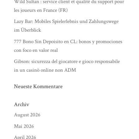
Wild Sultan : service client et qualité du support pour
les joueurs en France (FR)
Lazy Bar: Mobiles Spielerlebnis und Zahlungswege
im Überblick
777 Bono Sin Depoisito en CL: bonos y promociones
con foco en valor real
Gibson: sicurezza del giocatore e gioco responsabile
in un casinò online non ADM
Neueste Kommentare
Archiv
August 2026
Mai 2026
April 2026