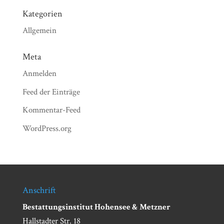
Kategorien
Allgemein
Meta
Anmelden
Feed der Einträge
Kommentar-Feed
WordPress.org
Anschrift
Bestattungsinstitut Hohensee & Metzner
Hallstadter Str. 18