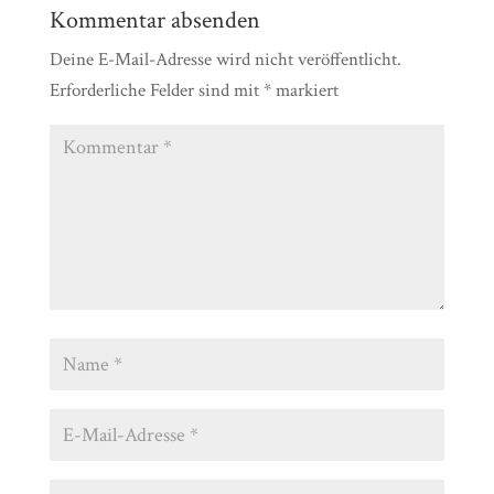
Kommentar absenden
Deine E-Mail-Adresse wird nicht veröffentlicht.
Erforderliche Felder sind mit
*
markiert