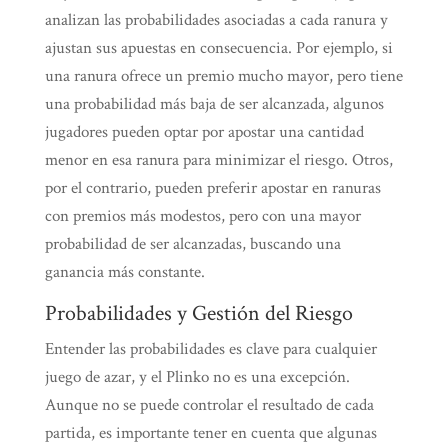
analizan las probabilidades asociadas a cada ranura y
ajustan sus apuestas en consecuencia. Por ejemplo, si
una ranura ofrece un premio mucho mayor, pero tiene
una probabilidad más baja de ser alcanzada, algunos
jugadores pueden optar por apostar una cantidad
menor en esa ranura para minimizar el riesgo. Otros,
por el contrario, pueden preferir apostar en ranuras
con premios más modestos, pero con una mayor
probabilidad de ser alcanzadas, buscando una
ganancia más constante.
Probabilidades y Gestión del Riesgo
Entender las probabilidades es clave para cualquier
juego de azar, y el Plinko no es una excepción.
Aunque no se puede controlar el resultado de cada
partida, es importante tener en cuenta que algunas