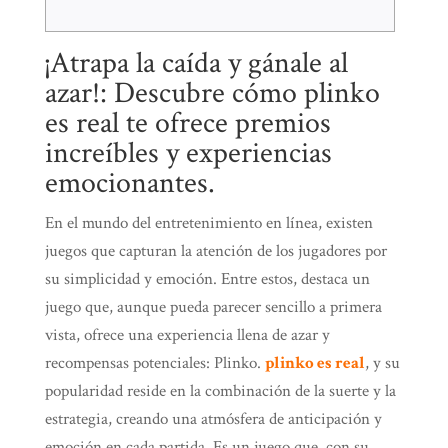
¡Atrapa la caída y gánale al
azar!: Descubre cómo plinko
es real te ofrece premios
increíbles y experiencias
emocionantes.
En el mundo del entretenimiento en línea, existen
juegos que capturan la atención de los jugadores por
su simplicidad y emoción. Entre estos, destaca un
juego que, aunque pueda parecer sencillo a primera
vista, ofrece una experiencia llena de azar y
recompensas potenciales: Plinko.
plinko es real
, y su
popularidad reside en la combinación de la suerte y la
estrategia, creando una atmósfera de anticipación y
emoción en cada partida. Es un juego que, con su