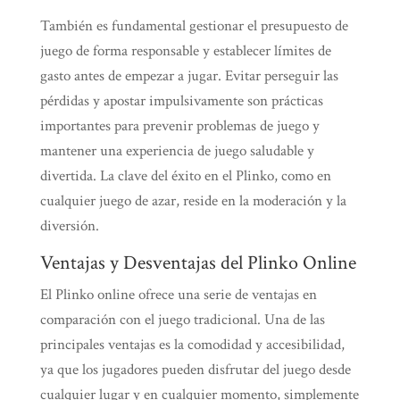
También es fundamental gestionar el presupuesto de
juego de forma responsable y establecer límites de
gasto antes de empezar a jugar. Evitar perseguir las
pérdidas y apostar impulsivamente son prácticas
importantes para prevenir problemas de juego y
mantener una experiencia de juego saludable y
divertida. La clave del éxito en el Plinko, como en
cualquier juego de azar, reside en la moderación y la
diversión.
Ventajas y Desventajas del Plinko Online
El Plinko online ofrece una serie de ventajas en
comparación con el juego tradicional. Una de las
principales ventajas es la comodidad y accesibilidad,
ya que los jugadores pueden disfrutar del juego desde
cualquier lugar y en cualquier momento, simplemente