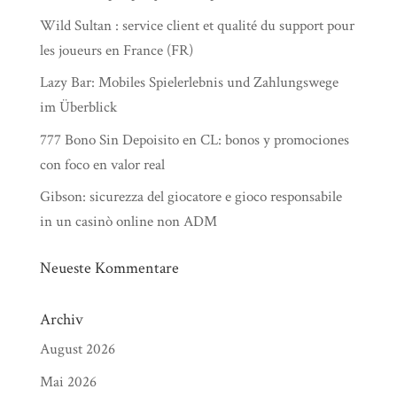
Wild Sultan : service client et qualité du support pour
les joueurs en France (FR)
Lazy Bar: Mobiles Spielerlebnis und Zahlungswege
im Überblick
777 Bono Sin Depoisito en CL: bonos y promociones
con foco en valor real
Gibson: sicurezza del giocatore e gioco responsabile
in un casinò online non ADM
Neueste Kommentare
Archiv
August 2026
Mai 2026