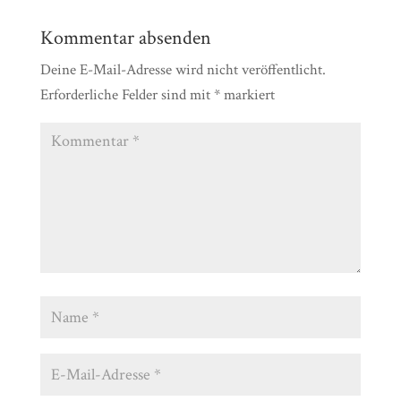
Kommentar absenden
Deine E-Mail-Adresse wird nicht veröffentlicht.
Erforderliche Felder sind mit
*
markiert