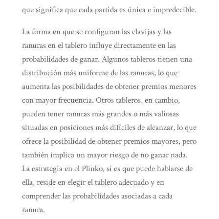
que significa que cada partida es única e impredecible.
La forma en que se configuran las clavijas y las
ranuras en el tablero influye directamente en las
probabilidades de ganar. Algunos tableros tienen una
distribución más uniforme de las ranuras, lo que
aumenta las posibilidades de obtener premios menores
con mayor frecuencia. Otros tableros, en cambio,
pueden tener ranuras más grandes o más valiosas
situadas en posiciones más difíciles de alcanzar, lo que
ofrece la posibilidad de obtener premios mayores, pero
también implica un mayor riesgo de no ganar nada.
La estrategia en el Plinko, si es que puede hablarse de
ella, reside en elegir el tablero adecuado y en
comprender las probabilidades asociadas a cada
ranura.