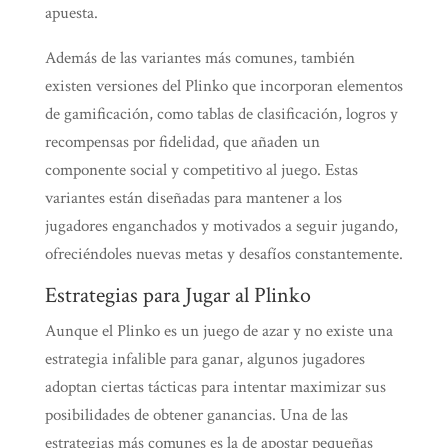
apuesta.
Además de las variantes más comunes, también
existen versiones del Plinko que incorporan elementos
de gamificación, como tablas de clasificación, logros y
recompensas por fidelidad, que añaden un
componente social y competitivo al juego. Estas
variantes están diseñadas para mantener a los
jugadores enganchados y motivados a seguir jugando,
ofreciéndoles nuevas metas y desafíos constantemente.
Estrategias para Jugar al Plinko
Aunque el Plinko es un juego de azar y no existe una
estrategia infalible para ganar, algunos jugadores
adoptan ciertas tácticas para intentar maximizar sus
posibilidades de obtener ganancias. Una de las
estrategias más comunes es la de apostar pequeñas