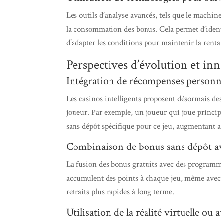
Les outils d’analyse avancés, tels que le machine
la consommation des bonus. Cela permet d’identi
d’adapter les conditions pour maintenir la rentab
Perspectives d’évolution et inn
Intégration de récompenses personn
Les casinos intelligents proposent désormais d
joueur. Par exemple, un joueur qui joue princip
sans dépôt spécifique pour ce jeu, augmentant ai
Combinaison de bonus sans dépôt av
La fusion des bonus gratuits avec des programme
accumulent des points à chaque jeu, même avec 
retraits plus rapides à long terme.
Utilisation de la réalité virtuelle o