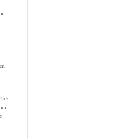
ion.
 en
lité
r un
e