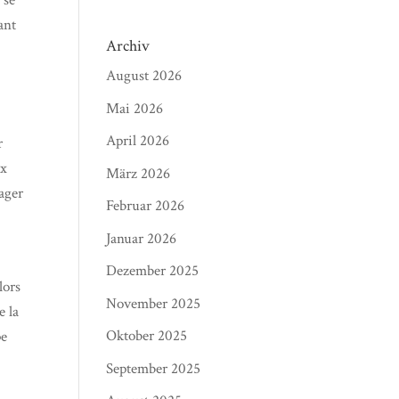
 se
ant
Archiv
August 2026
Mai 2026
April 2026
r
ux
März 2026
rager
Februar 2026
Januar 2026
Dezember 2025
lors
November 2025
e la
Oktober 2025
pe
September 2025