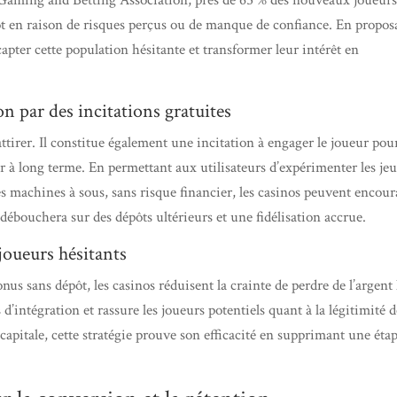
 Gaming and Betting Association, près de 65 % des nouveaux joueurs
ôt en raison de risques perçus ou de manque de confiance. En propos
capter cette population hésitante et transformer leur intérêt en
on par des incitations gratuites
tirer. Il constitue également une incitation à engager le joueur pou
her à long terme. En permettant aux utilisateurs d’expérimenter les je
 les machines à sous, sans risque financier, les casinos peuvent encou
 débouchera sur des dépôts ultérieurs et une fidélisation accrue.
 joueurs hésitants
onus sans dépôt, les casinos réduisent la crainte de perdre de l’argent 
d’intégration et rassure les joueurs potentiels quant à la légitimité d
capitale, cette stratégie prouve son efficacité en supprimant une éta