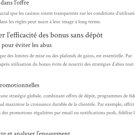
dans l’offre
ucial que les casinos soient transparents sur les conditions d’utilisat
ns les règles peut nuire à leur image à long terme.
r l’efficacité des bonus sans dépôt
 pour éviter les abus
ue des limites de mise ou des plafonds de gains, est essentielle. Par
après utilisation du bonus évite de nourrir des stratégies d’abus tout
 promotionnelles
 une stratégie globale, combinant offres de dépôt, programmes de fidé
 maximise la croissance durable de la clientèle. Par exemple, offri
 des promotions régulières par email ou notifications push, fidélise l
vre et analyser l’engagement