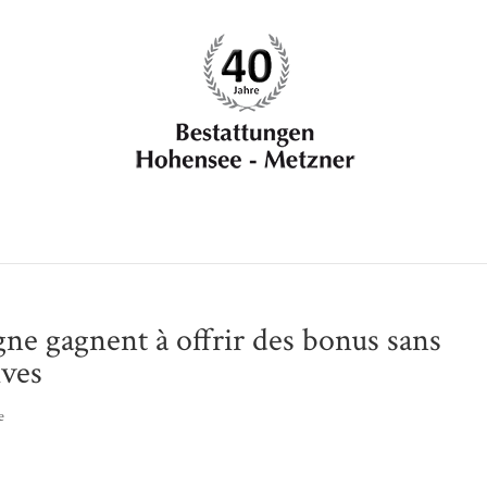
 Trauerfall
Bestattungen
Vorsorge
Aktuell
Todes
ne gagnent à offrir des bonus sans
ives
e