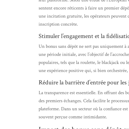
leur plateforme. Selon une étude de l’European
sentent encore réticents à faire un premier dép
une incitation gratuite, les opérateurs peuvent 
inscription concrète.
Stimuler l’engagement et la fidélisati
Un bonus sans dépôt ne sert pas uniquement à at
une période initiale, avec l’objectif de l’accroc
populaires, tels que la roulette, le blackjack ou
une expérience positive qui, si bien orchestrée,
Réduire la barrière d’entrée pour les
La transparence est essentielle. En offrant des b
des premiers échanges. Cela facilite le processus 
plateforme. Dans un secteur où la confiance est 
souvent perçue comme intimidante.