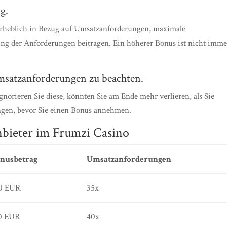
g.
h erheblich in Bezug auf Umsatzanforderungen, maximale
ung der Anforderungen beitragen. Ein höherer Bonus ist nicht imme
Umsatzanforderungen zu beachten.
norieren Sie diese, könnten Sie am Ende mehr verlieren, als Sie
gen, bevor Sie einen Bonus annehmen.
Anbieter im Frumzi Casino
nusbetrag
Umsatzanforderungen
0 EUR
35x
0 EUR
40x