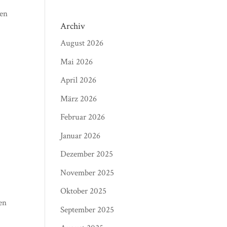
gen
Archiv
August 2026
Mai 2026
April 2026
März 2026
Februar 2026
Januar 2026
Dezember 2025
November 2025
Oktober 2025
en
September 2025