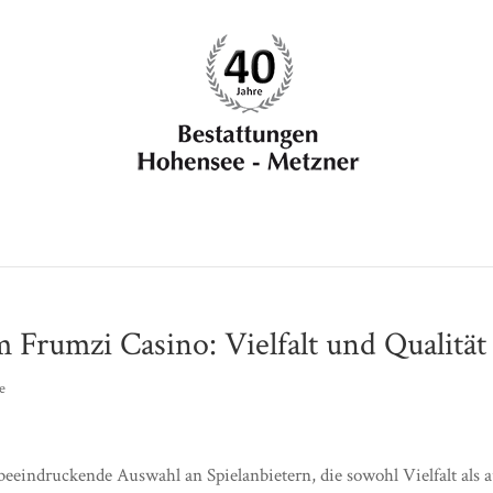
 Trauerfall
Bestattungen
Vorsorge
Aktuell
Todes
m Frumzi Casino: Vielfalt und Qualität
e
 beeindruckende Auswahl an Spielanbietern, die sowohl Vielfalt als 