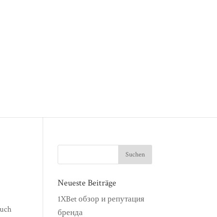
anzeigen
Kontakt
Neueste Beiträge
1XBet обзор и репутация
auch
бренда