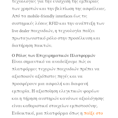
τεχνολογίες για την ενίσχυση της εμπειρίας
των χρηστών και την βελτίωση της ασφάλειας.
Από τα mobile-friendly interfaces έως τις
συστημικές λύσεις RFID και την ανάπτυξη των
live dealer παιχνιδιών, η τεχνολογία παίζει
πρωταγωνιστικό ρόλο στην προσέλκυση και
διατήρηση παικτών.
Ο Ρόλος των Επιχειρηματικών Πλατφορμών
Είναι σημαντικό να αναδείξουμε πώς οι
πλατφόρμες τυχερών παιχνιδιών πρέπει να
αξιοποιούν αξιόπιστες πηγές και να
προσφέρουν μια ασφαλή και διαφανή
εμπειρία. Η αξιοποίηση ελεγκτικών φορέων
και η τήρηση αυστηρών κανόνων αξιολόγησης
είναι καθοριστικά στοιχείων εμπιστοσύνης.
Ενδεικτικά, μια πλατφόρμα όπως η
παίξε στο