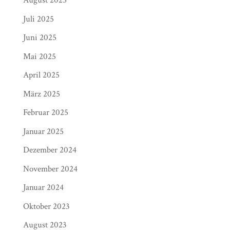
August 2025
Juli 2025
Juni 2025
Mai 2025
April 2025
März 2025
Februar 2025
Januar 2025
Dezember 2024
November 2024
Januar 2024
Oktober 2023
August 2023