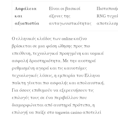
Ασφάλεια
Είναι οι βασικοί
Πιστοποιήσ
και
άξονες της
RNG τυχα
αξιοπιστία
ανταγωνιστικότητας
αποτελεσ
Ο ελληνικός κλάδος των online καζίνο
βρίσκεται σε μια φάση ώθησης προς πιο
υπεύθυνη, τεχνολογικά προηγμένη και νομικά
ασφαλή δραστηριότητα. Με την αυστηρά
ρυθμισμένη αγορά και τις καινοτόμες
τεχνολογικές λύσεις, η εμπειρία του Έλληνα
παίκτη γίνεται πιο ασφαλής και απολαυστική.
Για όσους επιθυμούν να εξερευνήσουν τις
επιλογές τους σε ένα περιβάλλον που
διαμορφώνεται από αυστηρά πρότυπα, η
επιλογή να παίξε στο togawin casino αποτελεί