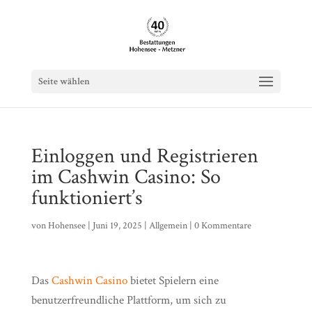
Seite wählen
Einloggen und Registrieren
im Cashwin Casino: So
funktioniert’s
von
Hohensee
|
Juni 19, 2025
|
Allgemein
|
0 Kommentare
Das
Cashwin Casino
bietet Spielern eine
benutzerfreundliche Plattform, um sich zu