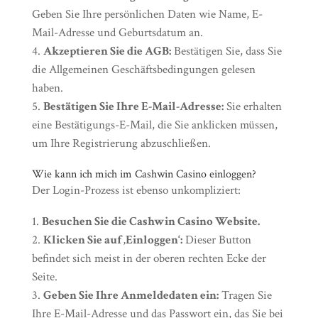
Geben Sie Ihre persönlichen Daten wie Name, E-
Mail-Adresse und Geburtsdatum an.
Akzeptieren Sie die AGB:
Bestätigen Sie, dass Sie
die Allgemeinen Geschäftsbedingungen gelesen
haben.
Bestätigen Sie Ihre E-Mail-Adresse:
Sie erhalten
eine Bestätigungs-E-Mail, die Sie anklicken müssen,
um Ihre Registrierung abzuschließen.
Wie kann ich mich im Cashwin Casino einloggen?
Der Login-Prozess ist ebenso unkompliziert:
Besuchen Sie die Cashwin Casino Website.
Klicken Sie auf ‚Einloggen‘:
Dieser Button
befindet sich meist in der oberen rechten Ecke der
Seite.
Geben Sie Ihre Anmeldedaten ein:
Tragen Sie
Ihre E-Mail-Adresse und das Passwort ein, das Sie bei