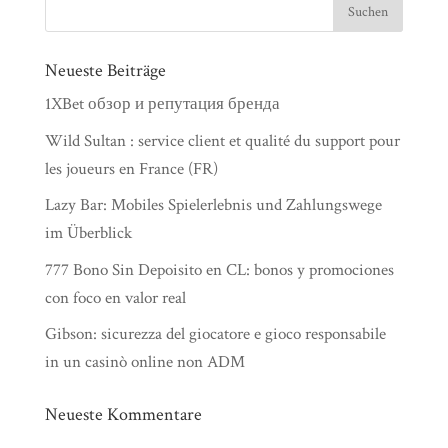
Neueste Beiträge
1XBet обзор и репутация бренда
Wild Sultan : service client et qualité du support pour
les joueurs en France (FR)
Lazy Bar: Mobiles Spielerlebnis und Zahlungswege
im Überblick
777 Bono Sin Depoisito en CL: bonos y promociones
con foco en valor real
Gibson: sicurezza del giocatore e gioco responsabile
in un casinò online non ADM
Neueste Kommentare