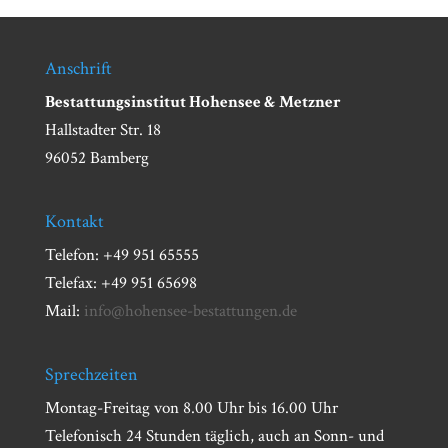
Anschrift
Bestattungsinstitut Hohensee & Metzner
Hallstadter Str. 18
96052 Bamberg
Kontakt
Telefon: +49 951 65555
Telefax: +49 951 65698
Mail:
info@hohensee-bestattungen.de
Sprechzeiten
Montag-Freitag von 8.00 Uhr bis 16.00 Uhr
Telefonisch 24 Stunden täglich, auch an Sonn- und