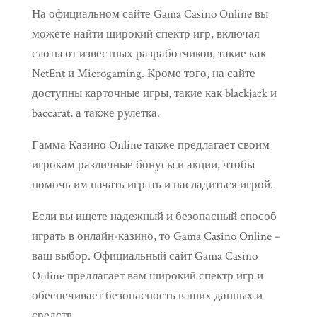
На официальном сайте Gama Casino Online вы
можете найти широкий спектр игр, включая
слоты от известных разработчиков, такие как
NetEnt и Microgaming. Кроме того, на сайте
доступны карточные игры, такие как blackjack и
baccarat, а также рулетка.
Гамма Казино Online также предлагает своим
игрокам различные бонусы и акции, чтобы
помочь им начать играть и насладиться игрой.
Если вы ищете надежный и безопасный способ
играть в онлайн-казино, то Gama Casino Online –
ваш выбор. Официальный сайт Gama Casino
Online предлагает вам широкий спектр игр и
обеспечивает безопасность ваших данных и
средств.