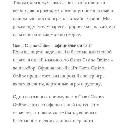
Таким образом, Gama Casino – это отличный
выбор для игроков, которые ищут безопасный и
надежный способ играть в онлайн-казино. Мы
рекомендуем вам зарегистрироваться на сайте и
начать играть как можно скорее.
Gama Casino Online – официальный сайт
Если вы ищете надежный и безопасный способ
играть в онлайн-казино, то Gama Casino Online –
ваш выбор. Официальный сайт Gama Casino
Online предлагает вам широкий спектр игр,
включая слоты, карточные игры и рулетку.
Один из главных преимуществ Gama Casino
Online – это его официальный статус. Это
означает, что вы можете быть уверены в
безопасности своих данных и средств.