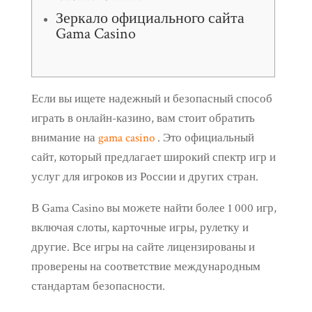
Зеркало официального сайта
Gama Casino
Если вы ищете надежный и безопасный способ
играть в онлайн-казино, вам стоит обратить
внимание на
gama casino
. Это официальный
сайт, который предлагает широкий спектр игр и
услуг для игроков из России и других стран.
В Gama Casino вы можете найти более 1 000 игр,
включая слоты, карточные игры, рулетку и
другие. Все игры на сайте лицензированы и
проверены на соответствие международным
стандартам безопасности.