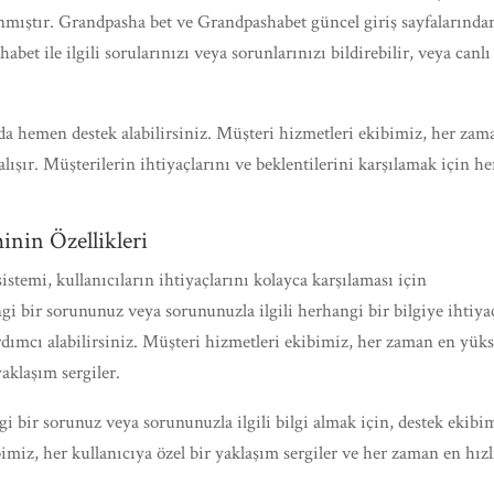
rlanmıştır. Grandpasha bet ve Grandpashabet güncel giriş sayfalarında
abet ile ilgili sorularınızı veya sorunlarınızı bildirebilir, veya canlı
a hemen destek alabilirsiniz. Müşteri hizmetleri ekibimiz, her zam
lışır. Müşterilerin ihtiyaçlarını ve beklentilerini karşılamak için he
inin Özellikleri
stemi, kullanıcıların ihtiyaçlarını kolayca karşılaması için
ngi bir sorununuz veya sorununuzla ilgili herhangi bir bilgiye ihtiya
ımcı alabilirsiniz. Müşteri hizmetleri ekibimiz, her zaman en yük
yaklaşım sergiler.
 bir sorunuz veya sorununuzla ilgili bilgi almak için, destek ekibi
bimiz, her kullanıcıya özel bir yaklaşım sergiler ve her zaman en hızl