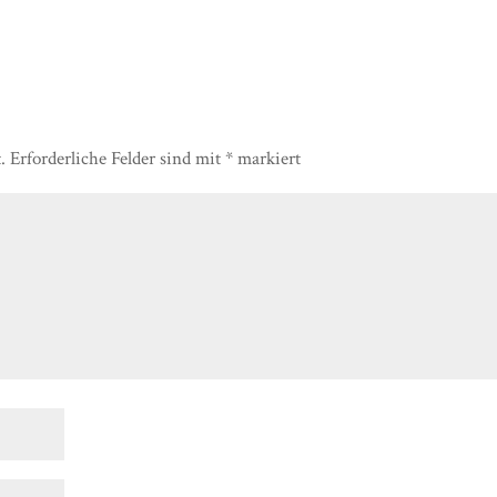
.
Erforderliche Felder sind mit
*
markiert