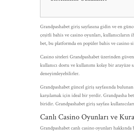
Grandpashabet giriş sayfasına gidin ve en günc
çeşitli bahis ve casino oyunları, kullanıcıların
bet, bu platformda en popüler bahis ve casino si
Casino siteleri Grandpashabet üzerinden güvenli
kullanıcı dostu ve kullanımı kolay bir arayüze s
deneyimleyebilirler.
Grandpashabet güncel giriş sayfasında bulunan c
karşılamak için ideal bir yerdir. Grandpasha be
biridir. Grandpashabet giriş sayfası kullanıcılar
Canlı Casino Oyunları ve Kura
Grandpashabet canlı casino oyunları hakkında bi