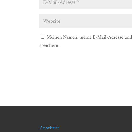
Meinen Namen, meine E-Mail-Adresse und 
speichern.
Anschrift