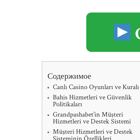
Содержимое
Canlı Casino Oyunları ve Kuralı
Bahis Hizmetleri ve Güvenlik
Politikaları
Grandpashabet’in Müşteri
Hizmetleri ve Destek Sistemi
Müşteri Hizmetleri ve Destek
Sisteminin Özellikleri