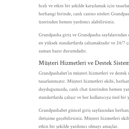
hızlı ve etkin bir şekilde karşılamak için tasa
herhangi birinde, canlı casino siteleri Grandpash
üzerinden hemen yardımcı alabilirsiniz.
Grandpasha giriş ve Grandpasha sayfalarından d
en yüksek standartlarda çalışmaktadır ve 24/7 ça
zaman hazır durumdadır.
Müşteri Hizmetleri ve Destek Sistem
Grandpashabet’in müşteri hizmetleri ve destek si
tasarlanmıştır. Müşteri hizmetleri ekibi, herha
duyduğunuzda, canlı chat üzerinden hemen yard
standartlarda çalışır ve her kullanıcıya özel bir 
Grandpashabet güncel giriş sayfasından herhangi
iletişime geçebilirsiniz. Müşteri hizmetleri eki
etkin bir şekilde yardımcı olmayı amaçlar.