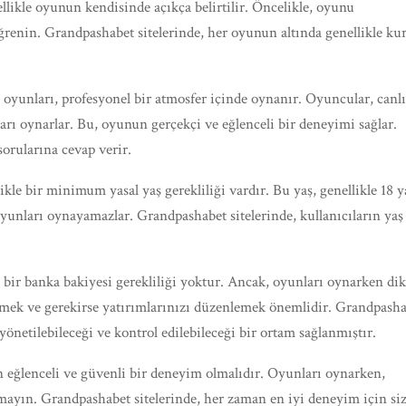
nellikle oyunun kendisinde açıkça belirtilir. Öncelikle, oyunu
öğrenin. Grandpashabet sitelerinde, her oyunun altında genellikle kur
 oyunları, profesyonel bir atmosfer içinde oynanır. Oyuncular, canl
arı oynarlar. Bu, oyunun gerçekçi ve eğlenceli bir deneyimi sağlar.
orularına cevap verir.
kle bir minimum yasal yaş gerekliliği vardır. Bu yaş, genellikle 18 y
 oyunları oynayamazlar. Grandpashabet sitelerinde, kullanıcıların yaş
i bir banka bakiyesi gerekliliği yoktur. Ancak, oyunları oynarken dik
tmek ve gerekirse yatırımlarınızı düzenlemek önemlidir. Grandpash
 yönetilebileceği ve kontrol edilebileceği bir ortam sağlanmıştır.
 eğlenceli ve güvenli bir deneyim olmalıdır. Oyunları oynarken,
amayın. Grandpashabet sitelerinde, her zaman en iyi deneyim için si