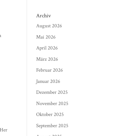
Archiv
August 2026
a
Mai 2026
April 2026
März 2026
Februar 2026
Januar 2026
Dezember 2025
November 2025
Oktober 2025
September 2025
 Her