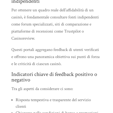
indipendenti
Per ottenere un quadro reale dell’affidabilità di un
casinò, è fondamentale consultare fonti indipendenti
come forum specializzati, siti di comparazione e
piattaforme di recensioni come Trustpilot o
Casinoreview.
Questi portali aggregano feedback di utenti verificati
e offrono una panoramica obiettiva sui punti di forza
e le criticità di ciascun casinò.
Indicatori chiave di feedback positivo o
negativo
Tra gli aspetti da considerare ci sono:
Risposta tempestiva e trasparente del servizio
clienti