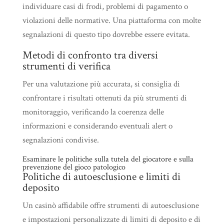
individuare casi di frodi, problemi di pagamento o
violazioni delle normative. Una piattaforma con molte
segnalazioni di questo tipo dovrebbe essere evitata.
Metodi di confronto tra diversi
strumenti di verifica
Per una valutazione più accurata, si consiglia di
confrontare i risultati ottenuti da più strumenti di
monitoraggio, verificando la coerenza delle
informazioni e considerando eventuali alert o
segnalazioni condivise.
Esaminare le politiche sulla tutela del giocatore e sulla
prevenzione del gioco patologico
Politiche di autoesclusione e limiti di
deposito
Un casinò affidabile offre strumenti di autoesclusione
e impostazioni personalizzate di limiti di deposito e di