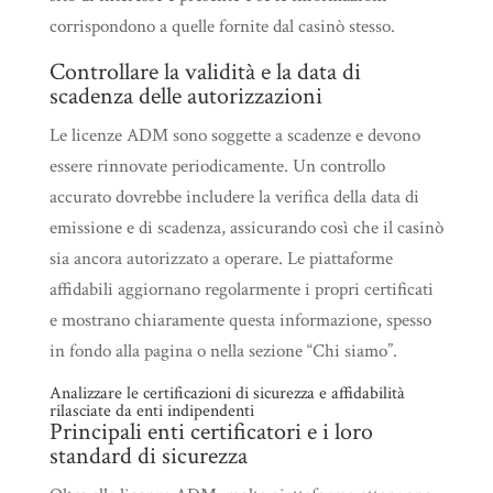
corrispondono a quelle fornite dal casinò stesso.
Controllare la validità e la data di
scadenza delle autorizzazioni
Le licenze ADM sono soggette a scadenze e devono
essere rinnovate periodicamente. Un controllo
accurato dovrebbe includere la verifica della data di
emissione e di scadenza, assicurando così che il casinò
sia ancora autorizzato a operare. Le piattaforme
affidabili aggiornano regolarmente i propri certificati
e mostrano chiaramente questa informazione, spesso
in fondo alla pagina o nella sezione “Chi siamo”.
Analizzare le certificazioni di sicurezza e affidabilità
rilasciate da enti indipendenti
Principali enti certificatori e i loro
standard di sicurezza