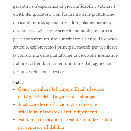
garantire un’esperienza di gioco affidabile e tutelare i
diritti dei giocatori. Con l’aumento delle piattaforme
di casinò online, spesso prive di regolamentazione,
diventa essenziale conoscere le metodologie corrette
per riconoscere un sito autorizzato e sicuro. In questo
articolo, esploreremo i principali metodi per verificare
la conformità delle piattaforme di gioco alle normative
italiane, offrendo strumenti pratici e dati aggiornati
per una scelta consapevole.
Indice
Come consultare le licenze ufficiali rilasciate
dall’Agenzia delle Dogane e dei Monopoli
Analizzare le certificazioni di sicurezza e
affidabilità rilasciate da enti indipendenti
Valutare le recensioni e le valutazioni degli utenti
per appurare affidabilità