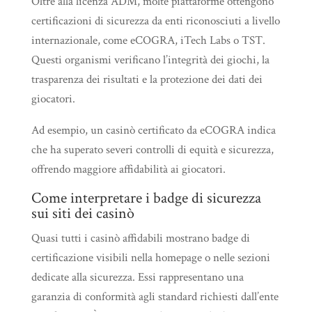
Oltre alla licenza ADM, molte piattaforme ottengono
certificazioni di sicurezza da enti riconosciuti a livello
internazionale, come eCOGRA, iTech Labs o TST.
Questi organismi verificano l’integrità dei giochi, la
trasparenza dei risultati e la protezione dei dati dei
giocatori.
Ad esempio, un casinò certificato da eCOGRA indica
che ha superato severi controlli di equità e sicurezza,
offrendo maggiore affidabilità ai giocatori.
Come interpretare i badge di sicurezza
sui siti dei casinò
Quasi tutti i casinò affidabili mostrano badge di
certificazione visibili nella homepage o nelle sezioni
dedicate alla sicurezza. Essi rappresentano una
garanzia di conformità agli standard richiesti dall’ente