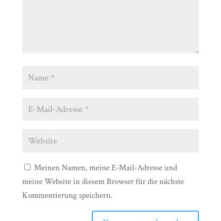
Meinen Namen, meine E-Mail-Adresse und
meine Website in diesem Browser für die nächste
Kommentierung speichern.