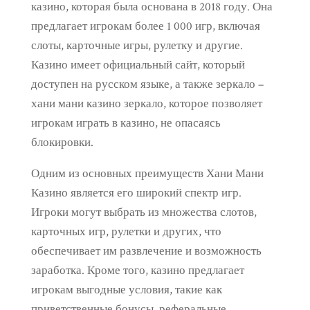
казино, которая была основана в 2018 году. Она
предлагает игрокам более 1 000 игр, включая
слоты, карточные игры, рулетку и другие.
Казино имеет официальный сайт, который
доступен на русском языке, а также зеркало –
хани мани казино зеркало, которое позволяет
игрокам играть в казино, не опасаясь
блокировки.
Одним из основных преимуществ Хани Мани
Казино является его широкий спектр игр.
Игроки могут выбрать из множества слотов,
карточных игр, рулетки и других, что
обеспечивает им развлечение и возможность
заработка. Кроме того, казино предлагает
игрокам выгодные условия, такие как
приветственные бонусы, реферальные