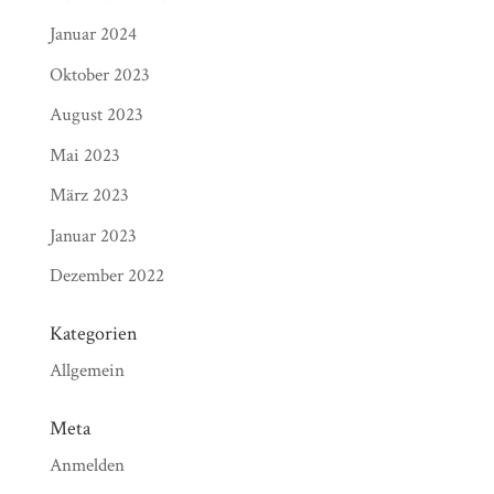
Januar 2024
Oktober 2023
August 2023
Mai 2023
März 2023
Januar 2023
Dezember 2022
Kategorien
Allgemein
Meta
Anmelden