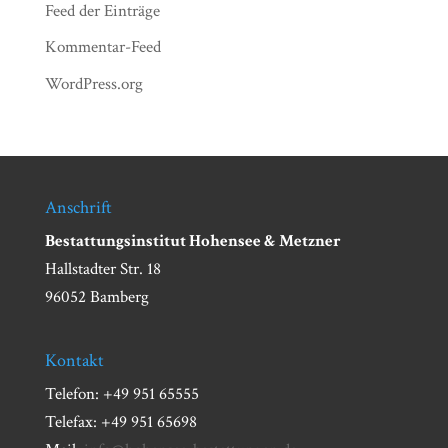
Feed der Einträge
Kommentar-Feed
WordPress.org
Anschrift
Bestattungsinstitut Hohensee & Metzner
Hallstadter Str. 18
96052 Bamberg
Kontakt
Telefon: +49 951 65555
Telefax: +49 951 65698