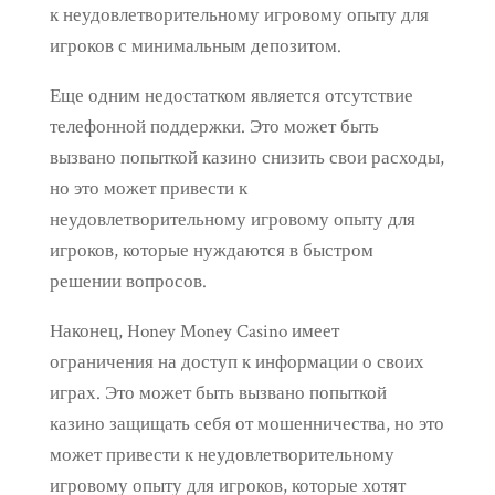
к неудовлетворительному игровому опыту для
игроков с минимальным депозитом.
Еще одним недостатком является отсутствие
телефонной поддержки. Это может быть
вызвано попыткой казино снизить свои расходы,
но это может привести к
неудовлетворительному игровому опыту для
игроков, которые нуждаются в быстром
решении вопросов.
Наконец, Honey Money Casino имеет
ограничения на доступ к информации о своих
играх. Это может быть вызвано попыткой
казино защищать себя от мошенничества, но это
может привести к неудовлетворительному
игровому опыту для игроков, которые хотят