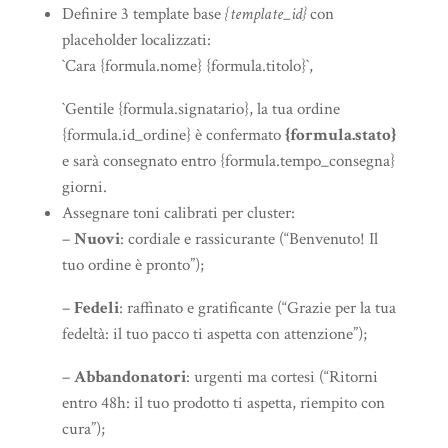
Definire 3 template base
{template_id}
con
placeholder localizzati:
`Cara {formula.nome} {formula.titolo}`,
`Gentile {formula.signatario}, la tua ordine
{formula.id_ordine} è confermato
{formula.stato}
e sarà consegnato entro {formula.tempo_consegna}
giorni.
Assegnare toni calibrati per cluster:
–
Nuovi
: cordiale e rassicurante (“Benvenuto! Il
tuo ordine è pronto”);
–
Fedeli
: raffinato e gratificante (“Grazie per la tua
fedeltà: il tuo pacco ti aspetta con attenzione”);
–
Abbandonatori
: urgenti ma cortesi (“Ritorni
entro 48h: il tuo prodotto ti aspetta, riempito con
cura”);