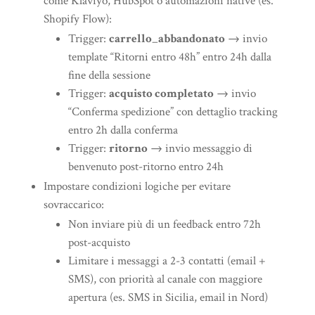
come Klaviyo, HubSpot o automazioni native (es.
Shopify Flow):
Trigger:
carrello_abbandonato
→ invio
template “Ritorni entro 48h” entro 24h dalla
fine della sessione
Trigger:
acquisto completato
→ invio
“Conferma spedizione” con dettaglio tracking
entro 2h dalla conferma
Trigger:
ritorno
→ invio messaggio di
benvenuto post-ritorno entro 24h
Impostare condizioni logiche per evitare
sovraccarico:
Non inviare più di un feedback entro 72h
post-acquisto
Limitare i messaggi a 2-3 contatti (email +
SMS), con priorità al canale con maggiore
apertura (es. SMS in Sicilia, email in Nord)