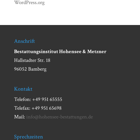
WordPress.org
Anschrift
Bestattungsinstitut Hohensee & Metzner
Hallstadter Str. 18
96052 Bamberg
Kontakt
Telefon: +49 951 65555
Telefax: +49 951 65698
Mail:
info@hohensee-bestattungen.de
Sprechzeiten