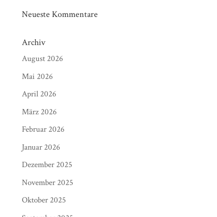
Neueste Kommentare
Archiv
August 2026
Mai 2026
April 2026
März 2026
Februar 2026
Januar 2026
Dezember 2025
November 2025
Oktober 2025