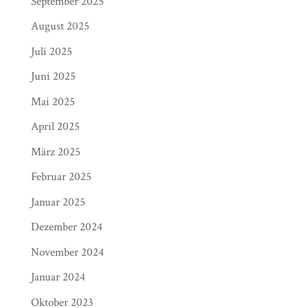
September 2025
August 2025
Juli 2025
Juni 2025
Mai 2025
April 2025
März 2025
Februar 2025
Januar 2025
Dezember 2024
November 2024
Januar 2024
Oktober 2023