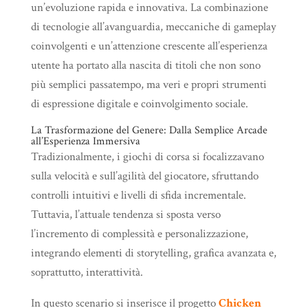
un’evoluzione rapida e innovativa. La combinazione
di tecnologie all’avanguardia, meccaniche di gameplay
coinvolgenti e un’attenzione crescente all’esperienza
utente ha portato alla nascita di titoli che non sono
più semplici passatempo, ma veri e propri strumenti
di espressione digitale e coinvolgimento sociale.
La Trasformazione del Genere: Dalla Semplice Arcade
all’Esperienza Immersiva
Tradizionalmente, i giochi di corsa si focalizzavano
sulla velocità e sull’agilità del giocatore, sfruttando
controlli intuitivi e livelli di sfida incrementale.
Tuttavia, l’attuale tendenza si sposta verso
l’incremento di complessità e personalizzazione,
integrando elementi di storytelling, grafica avanzata e,
soprattutto, interattività.
In questo scenario si inserisce il progetto
Chicken