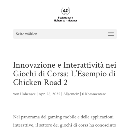
Seite wählen
Innovazione e Interattività nei
Giochi di Corsa: L’Esempio di
Chicken Road 2
von
Hohensee
|
Apr. 28, 2025
|
Allgemein
|
0 Kommentare
Nel panorama del gaming mobile e delle applicazioni
interattive, il settore dei giochi di corsa ha conosciuto