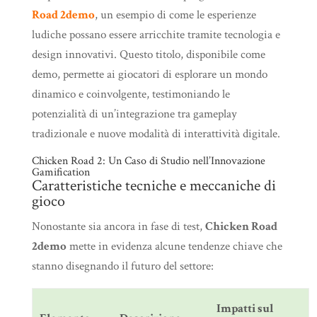
Road 2demo
, un esempio di come le esperienze
ludiche possano essere arricchite tramite tecnologia e
design innovativi. Questo titolo, disponibile come
demo, permette ai giocatori di esplorare un mondo
dinamico e coinvolgente, testimoniando le
potenzialità di un’integrazione tra gameplay
tradizionale e nuove modalità di interattività digitale.
Chicken Road 2: Un Caso di Studio nell’Innovazione
Gamification
Caratteristiche tecniche e meccaniche di
gioco
Nonostante sia ancora in fase di test,
Chicken Road
2demo
mette in evidenza alcune tendenze chiave che
stanno disegnando il futuro del settore:
Impatti sul