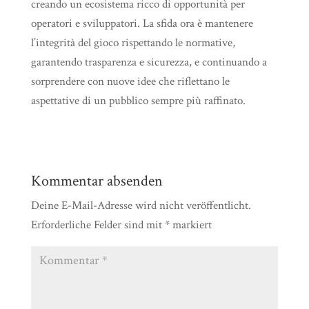
creando un ecosistema ricco di opportunità per
operatori e sviluppatori. La sfida ora è mantenere
l’integrità del gioco rispettando le normative,
garantendo trasparenza e sicurezza, e continuando a
sorprendere con nuove idee che riflettano le
aspettative di un pubblico sempre più raffinato.
Kommentar absenden
Deine E-Mail-Adresse wird nicht veröffentlicht.
Erforderliche Felder sind mit
*
markiert