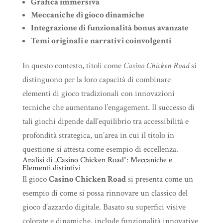
Grafica immersiva
Meccaniche di gioco dinamiche
Integrazione di funzionalità bonus avanzate
Temi originali e narrativi coinvolgenti
In questo contesto, titoli come
Casino Chicken Road
si
distinguono per la loro capacità di combinare
elementi di gioco tradizionali con innovazioni
tecniche che aumentano l’engagement. Il successo di
tali giochi dipende dall’equilibrio tra accessibilità e
profondità strategica, un’area in cui il titolo in
questione si attesta come esempio di eccellenza.
Analisi di „Casino Chicken Road“: Meccaniche e
Elementi distintivi
Il gioco
Casino Chicken Road
si presenta come un
esempio di come si possa rinnovare un classico del
gioco d’azzardo digitale. Basato su superfici visive
colorate e dinamiche, include funzionalità innovative