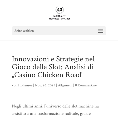
Seite wählen
Innovazioni e Strategie nel
Gioco delle Slot: Analisi di
„Casino Chicken Road“
von
Hohensee
|
Nov. 26, 2025
|
Allgemein
|
0 Kommentare
Negli ultimi anni, l’universo delle slot machine ha
assistito a una trasformazione radicale, grazie