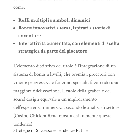
come:
Rulli multipli e simboli dinamici
Bonus innovativi a tema, ispirati a storie di
avventure
Interattività aumentata, con elementi di scelta
strategica da parte del giocatore
L’elemento distintivo del titolo è l’integrazione di un
sistema di bonus a livelli, che premia i giocatori con
vincite progressive e funzioni speciali, favorendo una
maggiore fidelizzazione. Il ruolo della grafica e del
sound design equivale a un miglioramento
dell’esperienza immersiva, secondo le analisi di settore
(Casino Chicken Road mostra chiaramente queste
tendenze).
Strategie di Successo e Tendenze Future