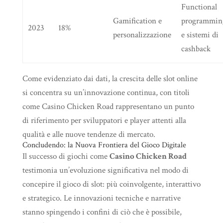
Functional
Gamification e
programmin
2023
18%
personalizzazione
e sistemi di
cashback
Come evidenziato dai dati, la crescita delle slot online
si concentra su un’innovazione continua, con titoli
come Casino Chicken Road rappresentano un punto
di riferimento per sviluppatori e player attenti alla
qualità e alle nuove tendenze di mercato.
Concludendo: la Nuova Frontiera del Gioco Digitale
Il successo di giochi come
Casino Chicken Road
testimonia un’evoluzione significativa nel modo di
concepire il gioco di slot: più coinvolgente, interattivo
e strategico. Le innovazioni tecniche e narrative
stanno spingendo i confini di ciò che è possibile,