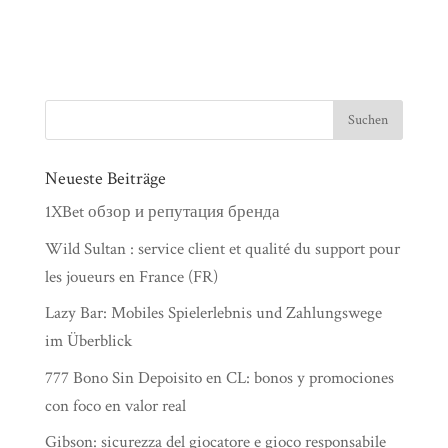
Neueste Beiträge
1XBet обзор и репутация бренда
Wild Sultan : service client et qualité du support pour
les joueurs en France (FR)
Lazy Bar: Mobiles Spielerlebnis und Zahlungswege
im Überblick
777 Bono Sin Depoisito en CL: bonos y promociones
con foco en valor real
Gibson: sicurezza del giocatore e gioco responsabile