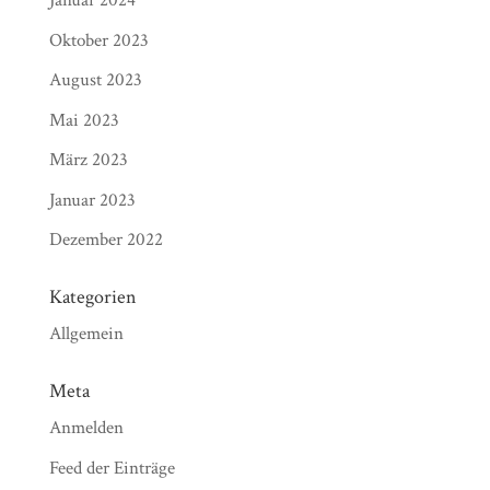
Januar 2024
Oktober 2023
August 2023
Mai 2023
März 2023
Januar 2023
Dezember 2022
Kategorien
Allgemein
Meta
Anmelden
Feed der Einträge