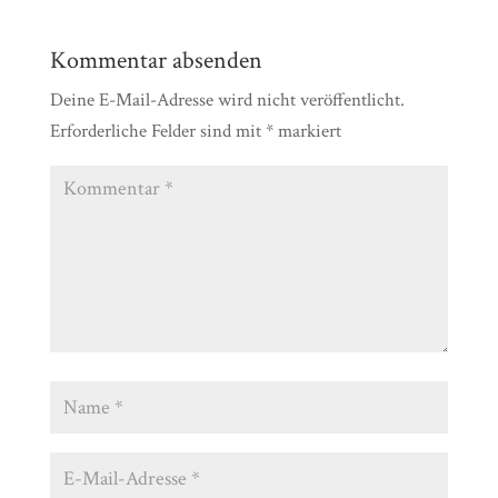
Kommentar absenden
Deine E-Mail-Adresse wird nicht veröffentlicht.
Erforderliche Felder sind mit
*
markiert