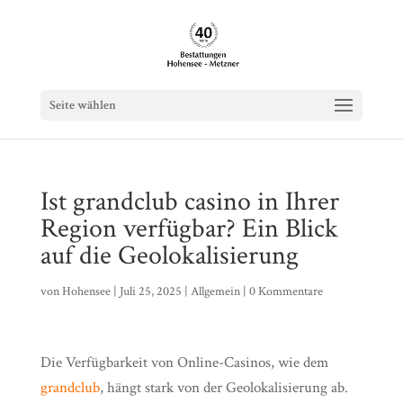
Seite wählen
Ist grandclub casino in Ihrer
Region verfügbar? Ein Blick
auf die Geolokalisierung
von
Hohensee
|
Juli 25, 2025
|
Allgemein
|
0 Kommentare
Die Verfügbarkeit von Online-Casinos, wie dem
grandclub
, hängt stark von der Geolokalisierung ab.