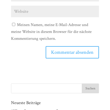
Meinen Namen, meine E-Mail-Adresse und
meine Website in diesem Browser für die nächste
Kommentierung speichern.
Neueste Beiträge