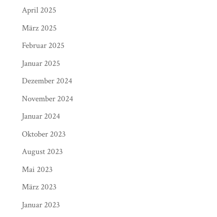
April 2025
März 2025
Februar 2025
Januar 2025
Dezember 2024
November 2024
Januar 2024
Oktober 2023
August 2023
Mai 2023
März 2023
Januar 2023