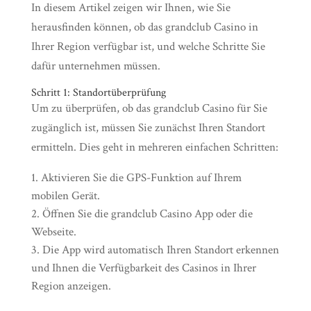
In diesem Artikel zeigen wir Ihnen, wie Sie
herausfinden können, ob das grandclub Casino in
Ihrer Region verfügbar ist, und welche Schritte Sie
dafür unternehmen müssen.
Schritt 1: Standortüberprüfung
Um zu überprüfen, ob das grandclub Casino für Sie
zugänglich ist, müssen Sie zunächst Ihren Standort
ermitteln. Dies geht in mehreren einfachen Schritten:
Aktivieren Sie die GPS-Funktion auf Ihrem
mobilen Gerät.
Öffnen Sie die grandclub Casino App oder die
Webseite.
Die App wird automatisch Ihren Standort erkennen
und Ihnen die Verfügbarkeit des Casinos in Ihrer
Region anzeigen.