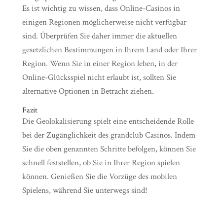
Es ist wichtig zu wissen, dass Online-Casinos in
einigen Regionen möglicherweise nicht verfügbar
sind. Überprüfen Sie daher immer die aktuellen
gesetzlichen Bestimmungen in Ihrem Land oder Ihrer
Region. Wenn Sie in einer Region leben, in der
Online-Glücksspiel nicht erlaubt ist, sollten Sie
alternative Optionen in Betracht ziehen.
Fazit
Die Geolokalisierung spielt eine entscheidende Rolle
bei der Zugänglichkeit des grandclub Casinos. Indem
Sie die oben genannten Schritte befolgen, können Sie
schnell feststellen, ob Sie in Ihrer Region spielen
können. Genießen Sie die Vorzüge des mobilen
Spielens, während Sie unterwegs sind!