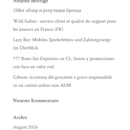
Neueste Beiträge
1XBet обзор и репутация бренда
Wild Sultan : service client et qualité du support pour
les joueurs en France (FR)
Lazy Bar: Mobiles Spielerlebnis und Zahlungswege
im Überblick
777 Bono Sin Depoisito en CL: bonos y promociones
con foco en valor real
Gibson: sicurezza del giocatore e gioco responsabile
in un casinò online non ADM
Neueste Kommentare
Archiv
August 2026