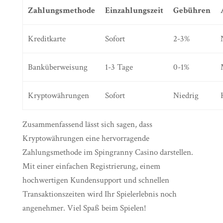
Zahlungsmethode
Einzahlungszeit
Gebühren
Kreditkarte
Sofort
2-3%
Banküberweisung
1-3 Tage
0-1%
Kryptowährungen
Sofort
Niedrig
Zusammenfassend lässt sich sagen, dass
Kryptowährungen eine hervorragende
Zahlungsmethode im Spingranny Casino darstellen.
Mit einer einfachen Registrierung, einem
hochwertigen Kundensupport und schnellen
Transaktionszeiten wird Ihr Spielerlebnis noch
angenehmer. Viel Spaß beim Spielen!