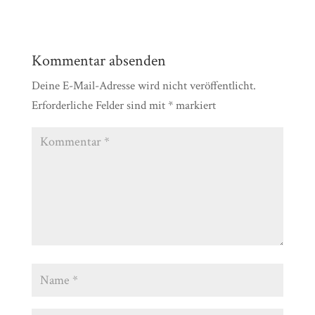
Kommentar absenden
Deine E-Mail-Adresse wird nicht veröffentlicht.
Erforderliche Felder sind mit
*
markiert