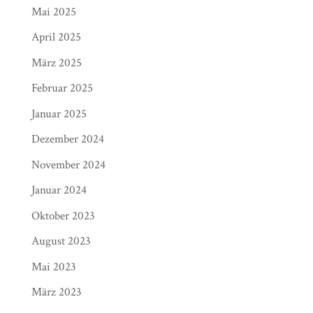
Mai 2025
April 2025
März 2025
Februar 2025
Januar 2025
Dezember 2024
November 2024
Januar 2024
Oktober 2023
August 2023
Mai 2023
März 2023