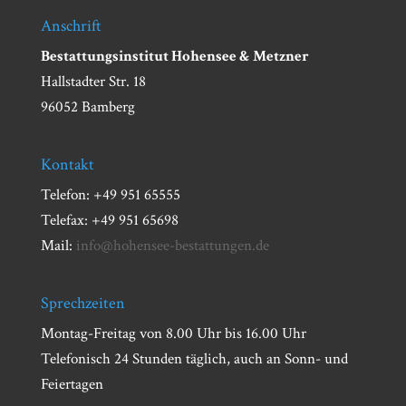
Anschrift
Bestattungsinstitut Hohensee & Metzner
Hallstadter Str. 18
96052 Bamberg
Kontakt
Telefon: +49 951 65555
Telefax: +49 951 65698
Mail:
info@hohensee-bestattungen.de
Sprechzeiten
Montag-Freitag von 8.00 Uhr bis 16.00 Uhr
Telefonisch 24 Stunden täglich, auch an Sonn- und
Feiertagen