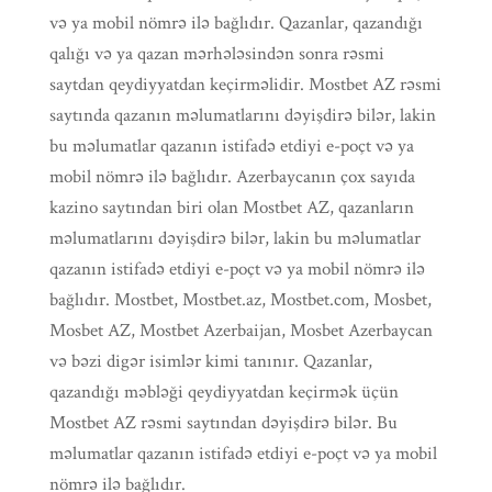
və ya mobil nömrə ilə bağlıdır. Qazanlar, qazandığı
qalığı və ya qazan mərhələsindən sonra rəsmi
saytdan qeydiyyatdan keçirməlidir. Mostbet AZ rəsmi
saytında qazanın məlumatlarını dəyişdirə bilər, lakin
bu məlumatlar qazanın istifadə etdiyi e-poçt və ya
mobil nömrə ilə bağlıdır. Azerbaycanın çox sayıda
kazino saytından biri olan Mostbet AZ, qazanların
məlumatlarını dəyişdirə bilər, lakin bu məlumatlar
qazanın istifadə etdiyi e-poçt və ya mobil nömrə ilə
bağlıdır. Mostbet, Mostbet.az, Mostbet.com, Mosbet,
Mosbet AZ, Mostbet Azerbaijan, Mosbet Azerbaycan
və bəzi digər isimlər kimi tanınır. Qazanlar,
qazandığı məbləği qeydiyyatdan keçirmək üçün
Mostbet AZ rəsmi saytından dəyişdirə bilər. Bu
məlumatlar qazanın istifadə etdiyi e-poçt və ya mobil
nömrə ilə bağlıdır.