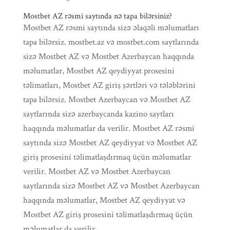
Mostbet AZ rəsmi saytında nə tapa bilərsiniz?
Mostbet AZ rəsmi saytında sizə əlaqəli məlumatları
tapa bilərsiz. mostbet.az və mostbet.com saytlarında
sizə Mostbet AZ və Mostbet Azerbaycan haqqında
məlumatlar, Mostbet AZ qeydiyyat prosesini
təlimatları, Mostbet AZ giriş şərtləri və tələblərini
tapa bilərsiz. Mostbet Azerbaycan və Mostbet AZ
saytlarında sizə azerbaycanda kazino saytları
haqqında məlumatlar da verilir. Mostbet AZ rəsmi
saytında sizə Mostbet AZ qeydiyyat və Mostbet AZ
giriş prosesini təlimatlaşdırmaq üçün məlumatlar
verilir. Mostbet AZ və Mostbet Azerbaycan
saytlarında sizə Mostbet AZ və Mostbet Azerbaycan
haqqında məlumatlar, Mostbet AZ qeydiyyat və
Mostbet AZ giriş prosesini təlimatlaşdırmaq üçün
məlumatlar da verilir.