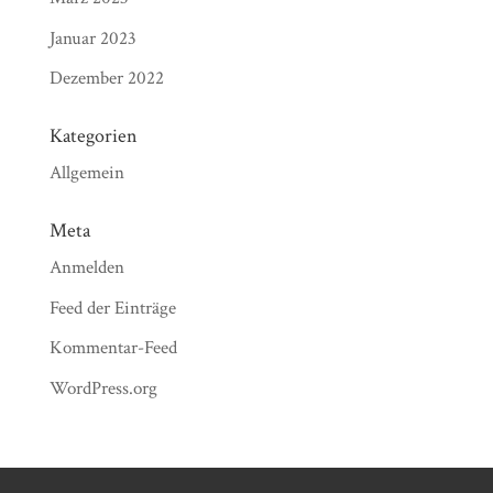
Januar 2023
Dezember 2022
Kategorien
Allgemein
Meta
Anmelden
Feed der Einträge
Kommentar-Feed
WordPress.org