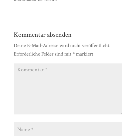
Kommentar absenden
Deine E-Mail-Adresse wird nicht veröffentlicht.
Erforderliche Felder sind mit
*
markiert