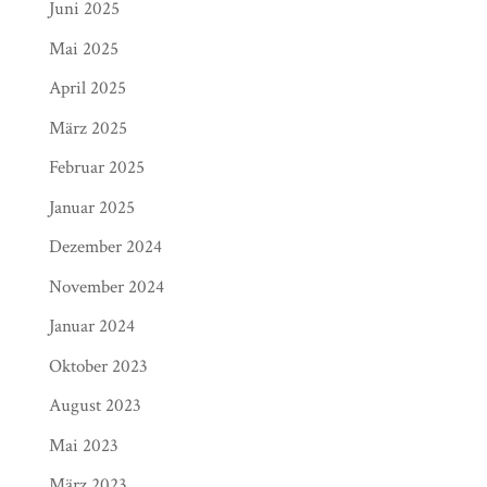
Juni 2025
Mai 2025
April 2025
März 2025
Februar 2025
Januar 2025
Dezember 2024
November 2024
Januar 2024
Oktober 2023
August 2023
Mai 2023
März 2023