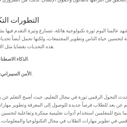
التحقق من التزامها بالقانون وحقوق الإنسان. لذلك، من الضروري 
التطورات التك
هد عالمنا اليوم ثورة تكنولوجية هائلة، تتسارع وتيرة التقدم فيه
ة لتحسين حياة الناس وتطوير المجتمعات، ولكنها تحمل أيضاً تحديا
هذه التحديات بقضايا مثل الأمن السيبراني والخصوصية والذكاء الاصطناعي.
تطبيقاته المتزايدة في مختلف المجالات.
الذكاء الاصطنا
مخاطر الهجمات الإلكترونية وحماية البيانات.
الأمن السيبراني:
دث التحول الرقمي ثورة في مجال التعليم، حيث أصبح التعلم عن بعد وا
لم عن بعد للطلاب فرصاً جديدة للوصول إلى المعرفة وتطوير مهار
ا يتيح للمعلمين استخدام أدوات تعليمية مبتكرة وتفاعلية لتحسين ج