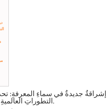
دو
الت
د
مب
إشراقةٌ جديدةٌ في سماءِ المعرفةِ: تحد
الجاريةِ وتأثيرِها على news التطوراتِ العالميةِ.