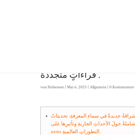
Start
Über uns
Im
للُ موازين القوى من خلال
قراءاتٍ متجددة .
von
Hohensee
|
Mai 6, 2025
|
Allgemein
|
0 Kommentare
راقةٌ جديدةٌ في سماءِ المعرفةِ: تحديثاتٌ
املةٌ حولَ الأحداثِ الجاريةِ وتأثيرِها على
news التطوراتِ العالميةِ.