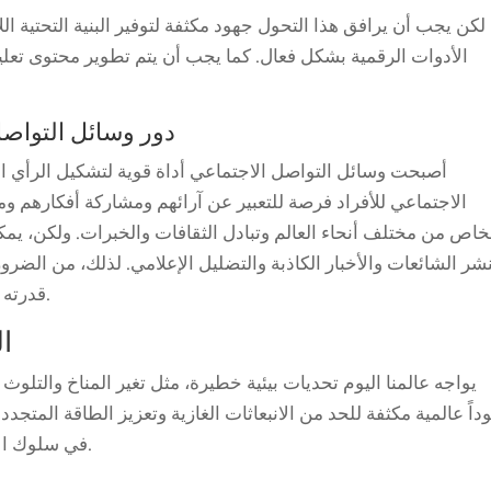
لكن يجب أن يرافق هذا التحول جهود مكثفة لتوفير البنية التحتية 
الأدوات الرقمية بشكل فعال. كما يجب أن يتم تطوير محتوى تعل
دور وسائل التواصل
أصبحت وسائل التواصل الاجتماعي أداة قوية لتشكيل الرأي ال
الاجتماعي للأفراد فرصة للتعبير عن آرائهم ومشاركة أفكارهم ومع
اص من مختلف أنحاء العالم وتبادل الثقافات والخبرات. ولكن، يمك
شر الشائعات والأخبار الكاذبة والتضليل الإعلامي. لذلك، من الضر
قدرته على التمييز بين المعلومات الصحيحة والخاطئة.
ال
يواجه عالمنا اليوم تحديات بيئية خطيرة، مثل تغير المناخ والتلوث
داً عالمية مكثفة للحد من الانبعاثات الغازية وتعزيز الطاقة المتجدد
في سلوك الأفراد والمجتمعات نحو الاستدامة وحماية البيئة.