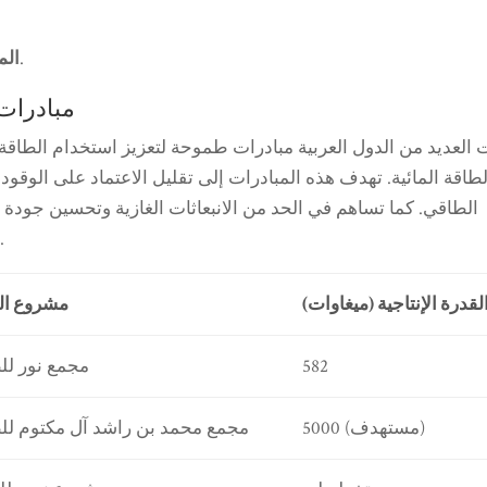
أهميتها وضرورة الحفاظ عليها.
الم
مبادرات 
 العديد من الدول العربية مبادرات طموحة لتعزيز استخدام الطاقة
لطاقة المائية. تهدف هذه المبادرات إلى تقليل الاعتماد على الوقو
الطاقي. كما تساهم في الحد من الانبعاثات الغازية وتحسين جودة ا
وتطوير بنية تحتية متطورة وتعاوناً إقليمياً ودولياً.
لقدرة الإنتاجية (ميغاوات)
مشروع الط
582
مجمع نور لل
5000 (مستهدف)
مجمع محمد بن راشد آل مكتوم لل