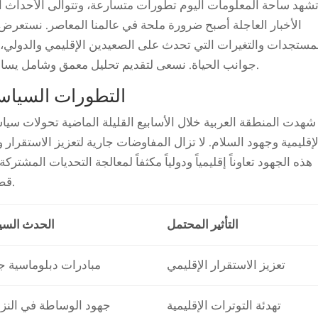
شهد ساحة المعلومات اليوم تطورات متسارعة، وتتوالى الأحداث ا
مستجدات والتغيرات التي تحدث على الصعيدين الإقليمي والدولي، م
جوانب الحياة. نسعى لتقديم تحليل معمق وشامل يساهم في توسيع آفاق المعرفة لدى القارئ العربي.
التطورات السياس
شهدت المنطقة العربية خلال الأسابيع القليلة الماضية تحولات سياسي
لإقليمية وجهود السلام. لا تزال المفاوضات جارية لتعزيز الاستقرار
هذه الجهود تعاوناً إقليمياً ودولياً مكثفاً لمعالجة التحديات المشت
قضايا مثل الإرهاب والتطرف والنزاعات المسلحة.
التأثير المحتمل
الحدث الس
تعزيز الاستقرار الإقليمي
مبادرات دبلوماسية ج
تهدئة التوترات الإقليمية
جهود الوساطة في النز