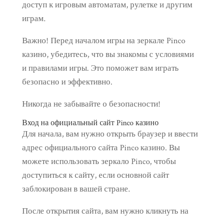
доступ к игровым автоматам, рулетке и другим
играм.
Важно! Перед началом игры на зеркале Pinco
казино, убедитесь, что вы знакомы с условиями
и правилами игры. Это поможет вам играть
безопасно и эффективно.
Никогда не забывайте о безопасности!
Вход на официальный сайт Pinco казино
Для начала, вам нужно открыть браузер и ввести
адрес официального сайта Pinco казино. Вы
можете использовать зеркало Pinco, чтобы
доступиться к сайту, если основной сайт
заблокирован в вашей стране.
После открытия сайта, вам нужно кликнуть на