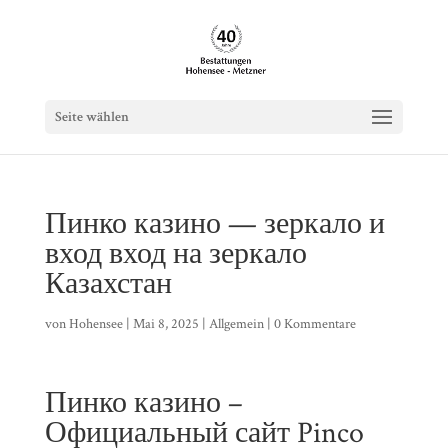
Seite wählen
Пинко казино — зеркало и
вход вход на зеркало
Казахстан
von
Hohensee
|
Mai 8, 2025
|
Allgemein
|
0 Kommentare
Пинко казино –
Официальный сайт Pinco