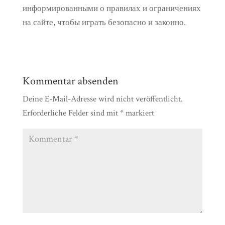
информированными о правилах и ограничениях
на сайте, чтобы играть безопасно и законно.
Kommentar absenden
Deine E-Mail-Adresse wird nicht veröffentlicht.
Erforderliche Felder sind mit
*
markiert