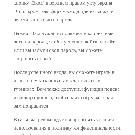
кнопку „Вход“ в верхнем правом углу экрана.
Это откроет вам форму входа, где вы можете
ввести ваш логин и пароль.
Важно! Вам нужно использовать корректные
логин и пароль, чтобы успешно войти на сайт.
Если вы забыли свой пароль, вы можете
запросить новый.
После успешного входа, вы сможете играть в
игры, получать бонусы и участвовать в
турнирах. Вам также доступны функции поиска
и фильтрации игр, чтобы найти игру, которая
вам понравится.
Вам также рекомендуется прочитать условия
использования и политику конфиденциальности,