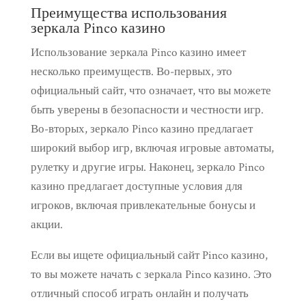
Преимущества использования
зеркала Pinco казино
Использование зеркала Pinco казино имеет
несколько преимуществ. Во-первых, это
официальный сайт, что означает, что вы можете
быть уверены в безопасности и честности игр.
Во-вторых, зеркало Pinco казино предлагает
широкий выбор игр, включая игровые автоматы,
рулетку и другие игры. Наконец, зеркало Pinco
казино предлагает доступные условия для
игроков, включая привлекательные бонусы и
акции.
Если вы ищете официальный сайт Pinco казино,
то вы можете начать с зеркала Pinco казино. Это
отличный способ играть онлайн и получать