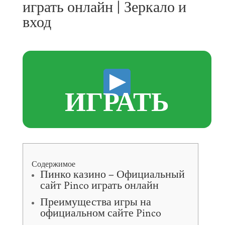
играть онлайн | Зеркало и
вход
ИГРАТЬ
Содержимое
Пинко казино – Официальный
сайт Pinco играть онлайн
Преимущества игры на
официальном сайте Pinco