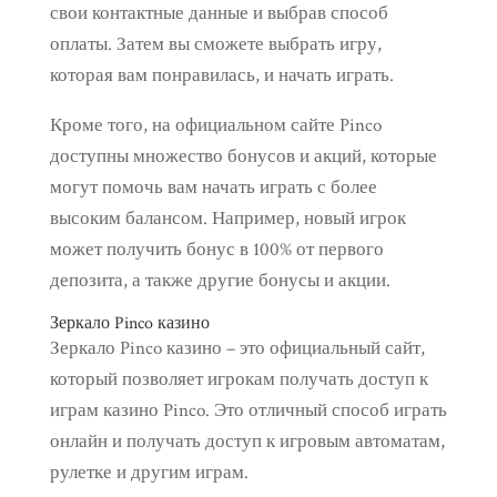
свои контактные данные и выбрав способ
оплаты. Затем вы сможете выбрать игру,
которая вам понравилась, и начать играть.
Кроме того, на официальном сайте Pinco
доступны множество бонусов и акций, которые
могут помочь вам начать играть с более
высоким балансом. Например, новый игрок
может получить бонус в 100% от первого
депозита, а также другие бонусы и акции.
Зеркало Pinco казино
Зеркало Pinco казино – это официальный сайт,
который позволяет игрокам получать доступ к
играм казино Pinco. Это отличный способ играть
онлайн и получать доступ к игровым автоматам,
рулетке и другим играм.