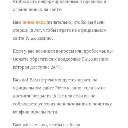
чтобы быть информированным о правилах и
ограничениях на сайте.
Вам
пинко вход
желательно, чтобы вы были
старше 18 лет, чтобы играть на официальном
сайте Pinco казино.
Если у вас возникли вопросы или проблемы, вы
можете обратиться к поддержке Pinco казино,
которая доступна 24/7.
Важно! Вам не рекомендуется играть на
официальном сайте Pinco казино, если вы не
достигли возраста 18 лет или если вы не
соблюдаете условия использования и политику
конфиденциальности.
Вам желательно, чтобы вы были