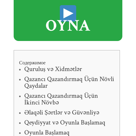
OYNA
Содержимое
Quruluş və Xidmətlər
Qazancı Qazandırmaq Üçün Növli
Qaydalar
Qazancı Qazandırmaq Üçün
İkinci Növbə
Əlaqəli Şərtlər və Güvənliyə
Qeydiyyat və Oyunla Başlamaq
Oyunla Başlamaq