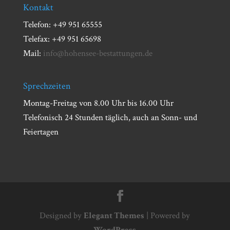
Kontakt
Telefon: +49 951 65555
Telefax: +49 951 65698
Mail:
info@hohensee-bestattungen.de
Sprechzeiten
Montag-Freitag von 8.00 Uhr bis 16.00 Uhr
Telefonisch 24 Stunden täglich, auch an Sonn- und
Feiertagen
Designed by
Elegant Themes
| Powered by