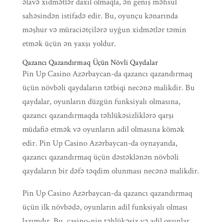
əlavə xidmətlər daxil olmaqla, ən geniş məhsul
sahəsindən istifadə edir. Bu, oyunçu kənarında
məşhur və müraciətçilərə uyğun xidmətlər təmin
etmək üçün ən yaxşı yoldur.
Qazancı Qazandırmaq Üçün Növli Qaydalar
Pin Up Casino Azərbaycan-da qazancı qazandırmaq
üçün növbəli qaydaların tətbiqi necənə malikdir. Bu
qaydalar, oyunların düzgün funksiyalı olmasına,
qazancı qazandırmaqda təhlükəsizliklərə qarşı
müdafiə etmək və oyunların adil olmasına kömək
edir. Pin Up Casino Azərbaycan-da oynayanda,
qazancı qazandırmaq üçün dəstəklənən növbəli
qaydaların bir dəfə təqdim olunması necənə malikdir.
Pin Up Casino Azərbaycan-da qazancı qazandırmaq
üçün ilk növbədə, oyunların adil funksiyalı olması
lazımdır. Bu, casino-nin təhlükəsiz və adil oyunlar