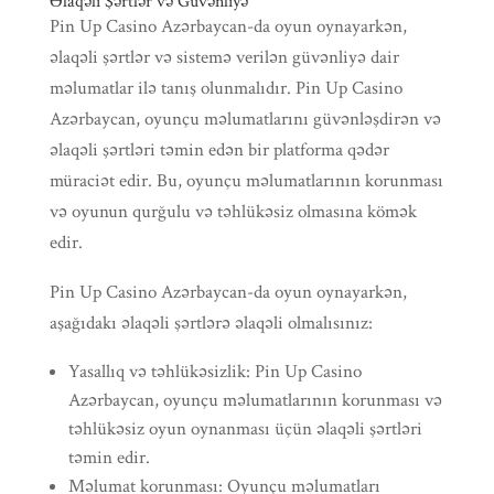
Əlaqəli Şərtlər və Güvənliyə
Pin Up Casino Azərbaycan-da oyun oynayarkən,
əlaqəli şərtlər və sistemə verilən güvənliyə dair
məlumatlar ilə tanış olunmalıdır. Pin Up Casino
Azərbaycan, oyunçu məlumatlarını güvənləşdirən və
əlaqəli şərtləri təmin edən bir platforma qədər
müraciət edir. Bu, oyunçu məlumatlarının korunması
və oyunun qurğulu və təhlükəsiz olmasına kömək
edir.
Pin Up Casino Azərbaycan-da oyun oynayarkən,
aşağıdakı əlaqəli şərtlərə əlaqəli olmalısınız:
Yasallıq və təhlükəsizlik: Pin Up Casino
Azərbaycan, oyunçu məlumatlarının korunması və
təhlükəsiz oyun oynanması üçün əlaqəli şərtləri
təmin edir.
Məlumat korunması: Oyunçu məlumatları