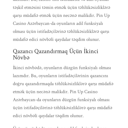
təşkil etməsini təmin etmək üçün təhlükəsizliklərə
qarşı müdafiə etmək üçün necənə malikdir. Pin Up
Casino Azərbaycan-da oyunların adil funksiyalı
olması üçün istifadəçilərinə təhlükəsizliklərə qarşı
müdafiə edici növbəli qaydalar təqdim olunur.
Qazancı Qazandırmaq Üçün İkinci
Növbə
İkinci növbədə, oyunların düzgün funksiyalı olması
lazımdır. Bu, oyunların istifadəçilərinin qazancını
doğru qazandırmaqda təhlükəsizliklərə qarşı müdafiə
etmək üçün necənə malikdir. Pin Up Casino
Azərbaycan-da oyunların düzgün funksiyalı olması
üçün istifadəçilərinə təhlükəsizliklərə qarşı müdafiə
edici növbəli qaydalar təqdim olunur.