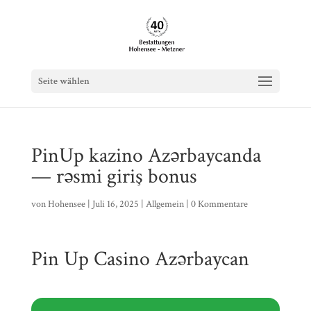
Seite wählen
PinUp kazino Azərbaycanda
— rəsmi giriş bonus
von
Hohensee
|
Juli 16, 2025
|
Allgemein
|
0 Kommentare
Pin Up Casino Azərbaycan