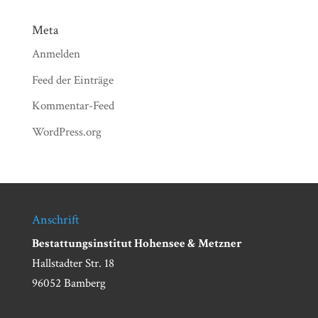
Meta
Anmelden
Feed der Einträge
Kommentar-Feed
WordPress.org
Anschrift
Bestattungsinstitut Hohensee & Metzner
Hallstadter Str. 18
96052 Bamberg