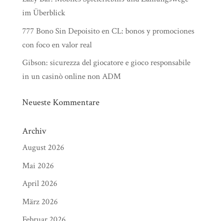
im Überblick
777 Bono Sin Depoisito en CL: bonos y promociones
con foco en valor real
Gibson: sicurezza del giocatore e gioco responsabile
in un casinò online non ADM
Neueste Kommentare
Archiv
August 2026
Mai 2026
April 2026
März 2026
Februar 2026