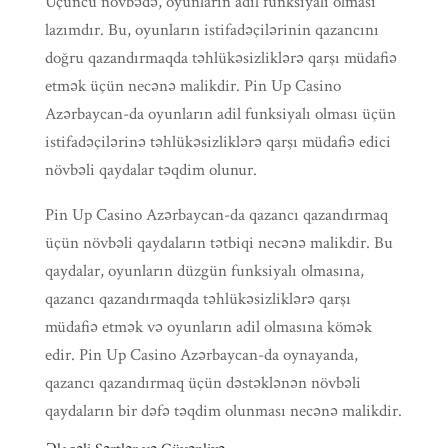
Üçüncü növbədə, oyunların adil funksiyalı olması
lazımdır. Bu, oyunların istifadəçilərinin qazancını
doğru qazandırmaqda təhlükəsizliklərə qarşı müdafiə
etmək üçün necənə malikdir. Pin Up Casino
Azərbaycan-da oyunların adil funksiyalı olması üçün
istifadəçilərinə təhlükəsizliklərə qarşı müdafiə edici
növbəli qaydalar təqdim olunur.
Pin Up Casino Azərbaycan-da qazancı qazandırmaq
üçün növbəli qaydaların tətbiqi necənə malikdir. Bu
qaydalar, oyunların düzgün funksiyalı olmasına,
qazancı qazandırmaqda təhlükəsizliklərə qarşı
müdafiə etmək və oyunların adil olmasına kömək
edir. Pin Up Casino Azərbaycan-da oynayanda,
qazancı qazandırmaq üçün dəstəklənən növbəli
qaydaların bir dəfə təqdim olunması necənə malikdir.