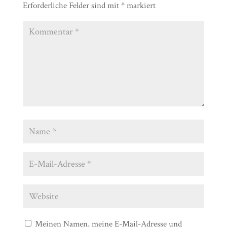
Erforderliche Felder sind mit
*
markiert
Meinen Namen, meine E-Mail-Adresse und