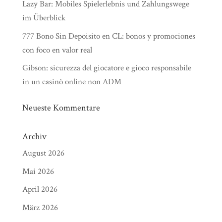
Lazy Bar: Mobiles Spielerlebnis und Zahlungswege
im Überblick
777 Bono Sin Depoisito en CL: bonos y promociones
con foco en valor real
Gibson: sicurezza del giocatore e gioco responsabile
in un casinò online non ADM
Neueste Kommentare
Archiv
August 2026
Mai 2026
April 2026
März 2026