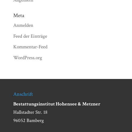
Allgemein
Meta
Anmelden
Feed der Einträge
Kommentar-Feed
WordPress.org
Anschrift
Bestattungsinstitut Hohensee & Metzner
Hallstadter Str. 18
96052 Bamberg