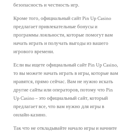
безопасность и честность игр.
Кроме того, официальный сайт Pin Up Casino
предлагает привлекательные бонусы и
программы лояльности, которые помогут вам
начать играть и получать выгоды из вашего
игрового времени.
Если вы ищете официальный сайт Pin Up Casino,
то вы можете начать играть в игры, которые вам
нравятся, прямо сейчас. Вам не нужно искать
другие сайты или операторов, потому что Pin
Up Casino – это официальный сайт, который
предлагает все, что вам нужно для игры в
онлайн-казино.
Так что не откладывайте начало игры и начните