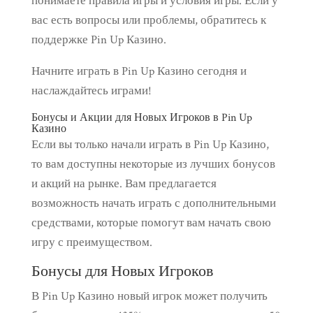
понимаете правила игры и условия игры. Если у
вас есть вопросы или проблемы, обратитесь к
поддержке Pin Up Казино.
Начните играть в Pin Up Казино сегодня и
наслаждайтесь играми!
Бонусы и Акции для Новых Игроков в Pin Up
Казино
Если вы только начали играть в Pin Up Казино,
то вам доступны некоторые из лучших бонусов
и акций на рынке. Вам предлагается
возможность начать играть с дополнительными
средствами, которые помогут вам начать свою
игру с преимуществом.
Бонусы для Новых Игроков
В Pin Up Казино новый игрок может получить