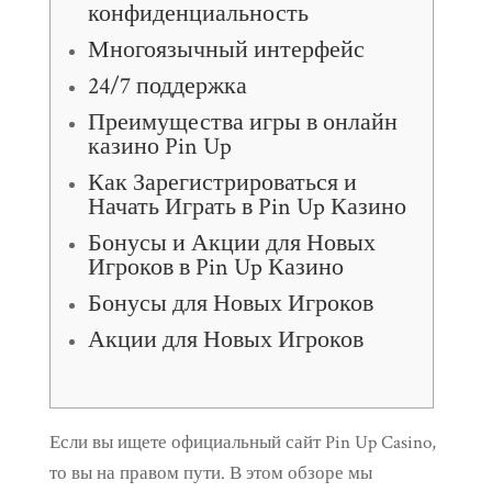
конфиденциальность
Многоязычный интерфейс
24/7 поддержка
Преимущества игры в онлайн
казино Pin Up
Как Зарегистрироваться и
Начать Играть в Pin Up Казино
Бонусы и Акции для Новых
Игроков в Pin Up Казино
Бонусы для Новых Игроков
Акции для Новых Игроков
Если вы ищете официальный сайт Pin Up Casino,
то вы на правом пути. В этом обзоре мы