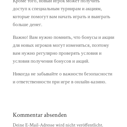
Кроме того, новый игрок может получить
доступ к специальным турнирам и акциям,
которые помогут вам начать играть и выиграть
больше денег.
Важно! Вам нужно помнить, что бонусы и акции
для новых игроков могут изменяться, поэтому
вам нужно регулярно проверять условия и
условия получения бонусов и акций.
Никогда не забывайте о важности безопасности
и ответственности при игре в онлайн-казино.
Kommentar absenden
Deine E-Mail-Adresse wird nicht veröffentlicht.