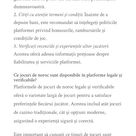
dumneavoastră.
Citiți cu atenție termeni și condiții
: Înainte de a
depune bani, este recomandat să înțelegeți politicile
platformei privind bonusurile, rambursările și
condițiile de joc.
Verificați recenziile și experiențele altor jucători
:
Acestea oferă adesea informații prețioase despre
fiabilitatea și serviciile platformei.
Ce jocuri de noroc sunt disponibile în platforme legale și
verificabile?
Platformele de jocuri de noroc legale și verificabile
oferă o varietate largă de jocuri pentru a satisface
preferințele fiecărui jucător. Acestea includ atât jocuri
de cazino tradiționale, cât și opțiuni moderne,
asigurând o experiență sigură și corectă.
Este important să cunoști ce tipuri de jocuri sunt