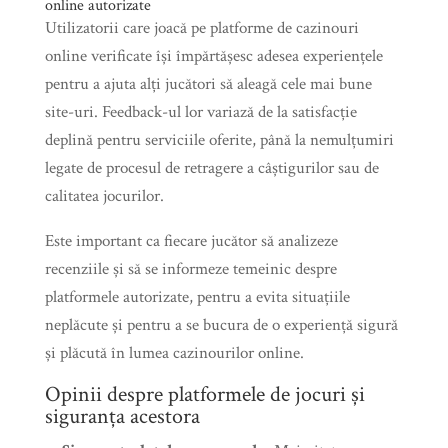
online autorizate
Utilizatorii care joacă pe platforme de cazinouri
online verificate își împărtășesc adesea experiențele
pentru a ajuta alți jucători să aleagă cele mai bune
site-uri. Feedback-ul lor variază de la satisfacție
deplină pentru serviciile oferite, până la nemulțumiri
legate de procesul de retragere a câștigurilor sau de
calitatea jocurilor.
Este important ca fiecare jucător să analizeze
recenziile și să se informeze temeinic despre
platformele autorizate, pentru a evita situațiile
neplăcute și pentru a se bucura de o experiență sigură
și plăcută în lumea cazinourilor online.
Opinii despre platformele de jocuri și
siguranța acestora