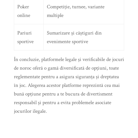
Poker
Competiție, turnee, variante
online
multiple
Pariuri
Sumarizare și câștiguri din
sportive
evenimente sportive
În concluzie, platformele legale și verificabile de jocuri
de noroc oferă o gamă diversificată de opțiuni, toate
reglementate pentru a asigura siguranța și dreptatea
în joc. Alegerea acestor platforme reprezintă cea mai
bună opțiune pentru a te bucura de divertisment
responsabil și pentru a evita problemele asociate
jocurilor ilegale.