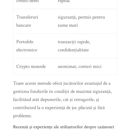
credit/debit
rapidă
Transferuri
siguranță, permis pentru
bancare
sume mari
Portofele
tranzacții rapide,
electronice
confidențialitate
Crypto monede
anonimat, costuri mici
Toate aceste metode oferă jucătorilor avantajul de a
gestiona fondurile în condiții de maximă siguranță,
facilitând atât depunerile, cât și retragerile, și
contribuind la o experiență de joc plăcută și fără
probleme.
Recenzii și experiențe ale utilizatorilor despre cazinouri