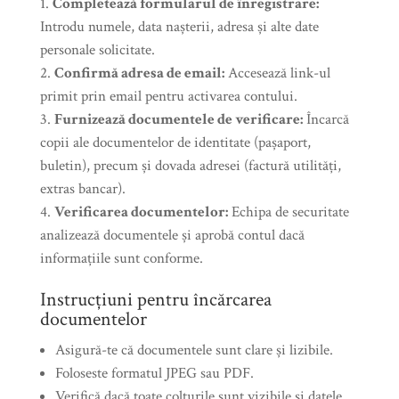
Completează formularul de înregistrare:
Introdu numele, data nașterii, adresa și alte date
personale solicitate.
Confirmă adresa de email:
Accesează link-ul
primit prin email pentru activarea contului.
Furnizează documentele de verificare:
Încarcă
copii ale documentelor de identitate (pașaport,
buletin), precum și dovada adresei (factură utilități,
extras bancar).
Verificarea documentelor:
Echipa de securitate
analizează documentele și aprobă contul dacă
informațiile sunt conforme.
Instrucțiuni pentru încărcarea
documentelor
Asigură-te că documentele sunt clare și lizibile.
Foloseste formatul JPEG sau PDF.
Verifică dacă toate colțurile sunt vizibile și datele