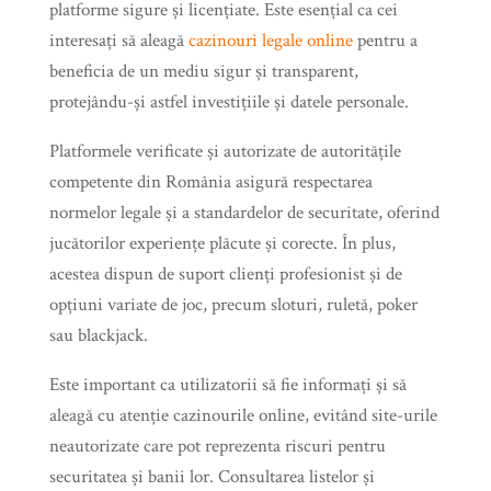
platforme sigure și licențiate. Este esențial ca cei
interesați să aleagă
cazinouri legale online
pentru a
beneficia de un mediu sigur și transparent,
protejându-și astfel investițiile și datele personale.
Platformele verificate și autorizate de autoritățile
competente din România asigură respectarea
normelor legale și a standardelor de securitate, oferind
jucătorilor experiențe plăcute și corecte. În plus,
acestea dispun de suport clienți profesionist și de
opțiuni variate de joc, precum sloturi, ruletă, poker
sau blackjack.
Este important ca utilizatorii să fie informați și să
aleagă cu atenție cazinourile online, evitând site-urile
neautorizate care pot reprezenta riscuri pentru
securitatea și banii lor. Consultarea listelor și