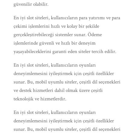
güvenilir olabilir.
En iyi slot siteleri, kullanıcıların para yatırımı ve para
çekimi işlemlerini hızlı ve kolay bir şekilde
gerçekleştirebileceği sistemler sunar. Ödeme
işlemlerinde güvenli ve hızlı bir deneyim
yaşayabileceklerini garanti eden siteler tercih edilir.
En iyi slot siteleri, kullanıcıların oyunları
deneyimlemesini iyileştirmek için çeşitli özellikler
sunar. Bu, mobil uyumlu siteler, çeşitli dil seçenekleri
ve destek hizmetleri dahil olmak üzere çeşitli
teknolojik ve hizmetlerdir.
En iyi slot siteleri, kullanıcıların oyunları
deneyimlemesini iyileştirmek için çeşitli özellikler
sunar. Bu, mobil uyumlu siteler, çeşitli dil seçenekleri