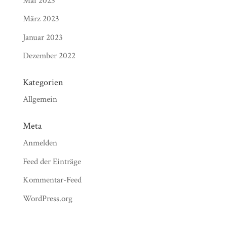
Mai 2023
März 2023
Januar 2023
Dezember 2022
Kategorien
Allgemein
Meta
Anmelden
Feed der Einträge
Kommentar-Feed
WordPress.org