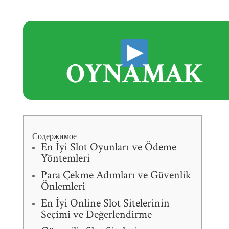
OYNAMAK
Содержимое
En İyi Slot Oyunları ve Ödeme
Yöntemleri
Para Çekme Adımları ve Güvenlik
Önlemleri
En İyi Online Slot Sitelerinin
Seçimi ve Değerlendirme