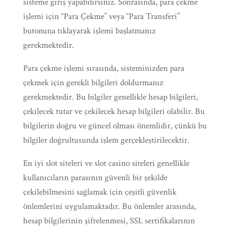
sisteme giriş yapabilirsiniz. Sonrasında, para çekme
işlemi için “Para Çekme” veya “Para Transferi”
butonuna tıklayarak işlemi başlatmanız
gerekmektedir.
Para çekme işlemi sırasında, sisteminizden para
çekmek için gerekli bilgileri doldurmanız
gerekmektedir. Bu bilgiler genellikle hesap bilgileri,
çekilecek tutar ve çekilecek hesap bilgileri olabilir. Bu
bilgilerin doğru ve güncel olması önemlidir, çünkü bu
bilgiler doğrultusunda işlem gerçekleştirilecektir.
En iyi slot siteleri ve slot casino siteleri genellikle
kullanıcıların parasının güvenli bir şekilde
çekilebilmesini sağlamak için çeşitli güvenlik
önlemlerini uygulamaktadır. Bu önlemler arasında,
hesap bilgilerinin şifrelenmesi, SSL sertifikalarının