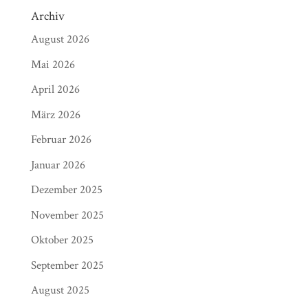
Archiv
August 2026
Mai 2026
April 2026
März 2026
Februar 2026
Januar 2026
Dezember 2025
November 2025
Oktober 2025
September 2025
August 2025