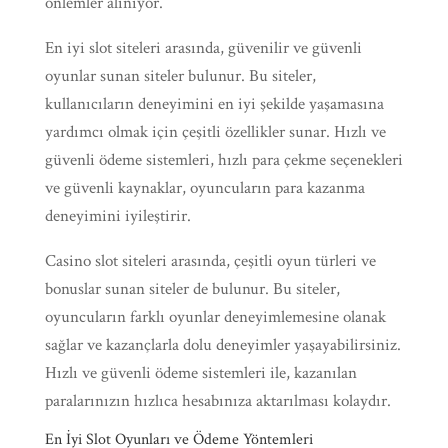
önlemler alınıyor.
En iyi slot siteleri arasında, güvenilir ve güvenli
oyunlar sunan siteler bulunur. Bu siteler,
kullanıcıların deneyimini en iyi şekilde yaşamasına
yardımcı olmak için çeşitli özellikler sunar. Hızlı ve
güvenli ödeme sistemleri, hızlı para çekme seçenekleri
ve güvenli kaynaklar, oyuncuların para kazanma
deneyimini iyileştirir.
Casino slot siteleri arasında, çeşitli oyun türleri ve
bonuslar sunan siteler de bulunur. Bu siteler,
oyuncuların farklı oyunlar deneyimlemesine olanak
sağlar ve kazançlarla dolu deneyimler yaşayabilirsiniz.
Hızlı ve güvenli ödeme sistemleri ile, kazanılan
paralarınızın hızlıca hesabınıza aktarılması kolaydır.
En İyi Slot Oyunları ve Ödeme Yöntemleri