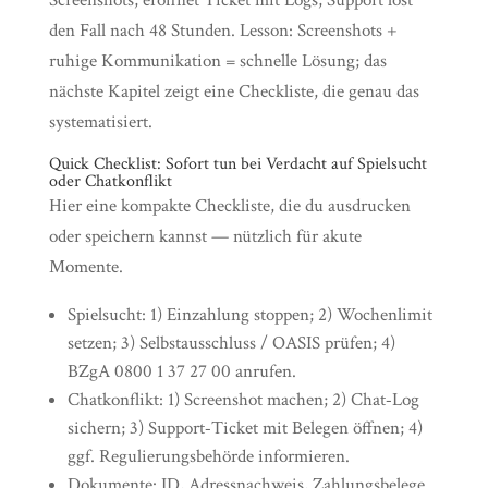
Screenshots, eröffnet Ticket mit Logs, Support löst
den Fall nach 48 Stunden. Lesson: Screenshots +
ruhige Kommunikation = schnelle Lösung; das
nächste Kapitel zeigt eine Checkliste, die genau das
systematisiert.
Quick Checklist: Sofort tun bei Verdacht auf Spielsucht
oder Chatkonflikt
Hier eine kompakte Checkliste, die du ausdrucken
oder speichern kannst — nützlich für akute
Momente.
Spielsucht: 1) Einzahlung stoppen; 2) Wochenlimit
setzen; 3) Selbstausschluss / OASIS prüfen; 4)
BZgA 0800 1 37 27 00 anrufen.
Chatkonflikt: 1) Screenshot machen; 2) Chat‑Log
sichern; 3) Support‑Ticket mit Belegen öffnen; 4)
ggf. Regulierungsbehörde informieren.
Dokumente: ID, Adressnachweis, Zahlungsbelege