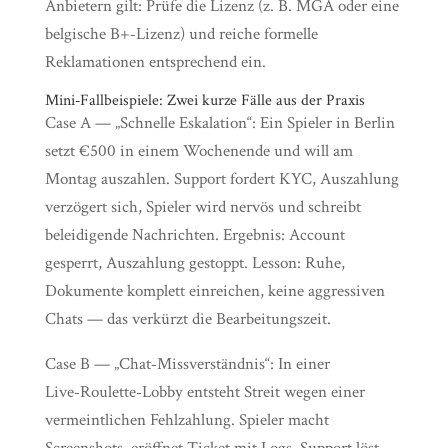
Anbietern gilt: Prüfe die Lizenz (z. B. MGA oder eine
belgische B+‑Lizenz) und reiche formelle
Reklamationen entsprechend ein.
Mini‑Fallbeispiele: Zwei kurze Fälle aus der Praxis
Case A — „Schnelle Eskalation“: Ein Spieler in Berlin
setzt €500 in einem Wochenende und will am
Montag auszahlen. Support fordert KYC, Auszahlung
verzögert sich, Spieler wird nervös und schreibt
beleidigende Nachrichten. Ergebnis: Account
gesperrt, Auszahlung gestoppt. Lesson: Ruhe,
Dokumente komplett einreichen, keine aggressiven
Chats — das verkürzt die Bearbeitungszeit.
Case B — „Chat‑Missverständnis“: In einer
Live‑Roulette‑Lobby entsteht Streit wegen einer
vermeintlichen Fehlzahlung. Spieler macht