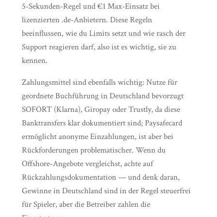
5‑Sekunden‑Regel und €1 Max‑Einsatz bei
lizenzierten .de‑Anbietern. Diese Regeln
beeinflussen, wie du Limits setzt und wie rasch der
Support reagieren darf, also ist es wichtig, sie zu
kennen.
Zahlungsmittel sind ebenfalls wichtig: Nutze für
geordnete Buchführung in Deutschland bevorzugt
SOFORT (Klarna), Giropay oder Trustly, da diese
Banktransfers klar dokumentiert sind; Paysafecard
ermöglicht anonyme Einzahlungen, ist aber bei
Rückforderungen problematischer. Wenn du
Offshore‑Angebote vergleichst, achte auf
Rückzahlungsdokumentation — und denk daran,
Gewinne in Deutschland sind in der Regel steuerfrei
für Spieler, aber die Betreiber zahlen die