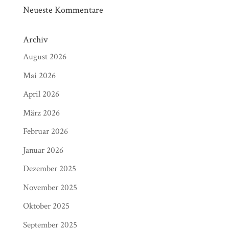
Neueste Kommentare
Archiv
August 2026
Mai 2026
April 2026
März 2026
Februar 2026
Januar 2026
Dezember 2025
November 2025
Oktober 2025
September 2025