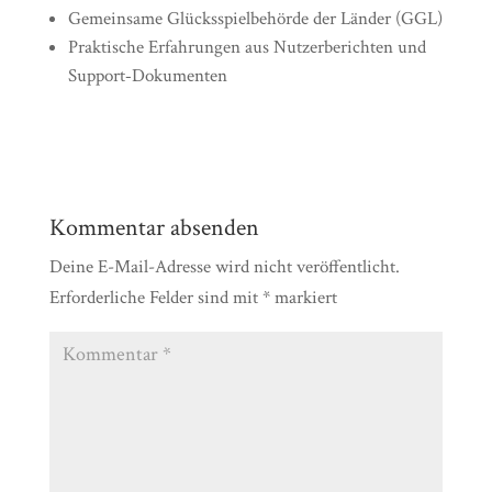
Gemeinsame Glücksspielbehörde der Länder (GGL)
Praktische Erfahrungen aus Nutzerberichten und
Support‑Dokumenten
Kommentar absenden
Deine E-Mail-Adresse wird nicht veröffentlicht.
Erforderliche Felder sind mit
*
markiert