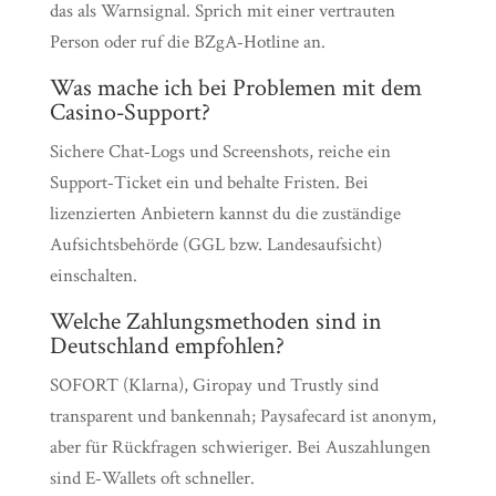
das als Warnsignal. Sprich mit einer vertrauten
Person oder ruf die BZgA‑Hotline an.
Was mache ich bei Problemen mit dem
Casino‑Support?
Sichere Chat‑Logs und Screenshots, reiche ein
Support‑Ticket ein und behalte Fristen. Bei
lizenzierten Anbietern kannst du die zuständige
Aufsichtsbehörde (GGL bzw. Landesaufsicht)
einschalten.
Welche Zahlungsmethoden sind in
Deutschland empfohlen?
SOFORT (Klarna), Giropay und Trustly sind
transparent und bankennah; Paysafecard ist anonym,
aber für Rückfragen schwieriger. Bei Auszahlungen
sind E‑Wallets oft schneller.