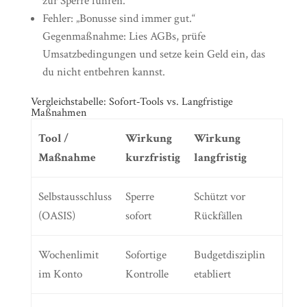
zur Sperre führen.
Fehler: „Bonusse sind immer gut.“
Gegenmaßnahme: Lies AGBs, prüfe
Umsatzbedingungen und setze kein Geld ein, das
du nicht entbehren kannst.
Vergleichstabelle: Sofort‑Tools vs. Langfristige
Maßnahmen
Tool /
Wirkung
Wirkung
Maßnahme
kurzfristig
langfristig
Selbstausschluss
Sperre
Schützt vor
(OASIS)
sofort
Rückfällen
Wochenlimit
Sofortige
Budgetdisziplin
im Konto
Kontrolle
etabliert