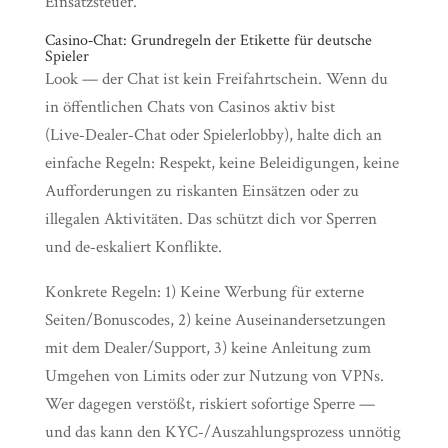
Einsatzsteuer.
Casino‑Chat: Grundregeln der Etikette für deutsche
Spieler
Look — der Chat ist kein Freifahrtschein. Wenn du
in öffentlichen Chats von Casinos aktiv bist
(Live‑Dealer‑Chat oder Spielerlobby), halte dich an
einfache Regeln: Respekt, keine Beleidigungen, keine
Aufforderungen zu riskanten Einsätzen oder zu
illegalen Aktivitäten. Das schützt dich vor Sperren
und de‑eskaliert Konflikte.
Konkrete Regeln: 1) Keine Werbung für externe
Seiten/Bonuscodes, 2) keine Auseinandersetzungen
mit dem Dealer/Support, 3) keine Anleitung zum
Umgehen von Limits oder zur Nutzung von VPNs.
Wer dagegen verstößt, riskiert sofortige Sperre —
und das kann den KYC‑/Auszahlungsprozess unnötig