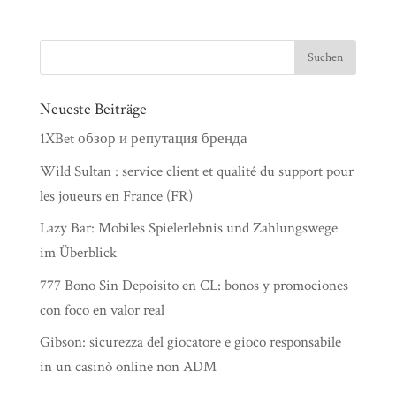
Neueste Beiträge
1XBet обзор и репутация бренда
Wild Sultan : service client et qualité du support pour
les joueurs en France (FR)
Lazy Bar: Mobiles Spielerlebnis und Zahlungswege
im Überblick
777 Bono Sin Depoisito en CL: bonos y promociones
con foco en valor real
Gibson: sicurezza del giocatore e gioco responsabile
in un casinò online non ADM