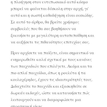
η πλοήγηση στον εντυπωσιακό αυτό κόσμο
μπορεί να φαίνεται δύσκολη στην αρχή, γι‘
αυτό και η σωστή καθοδήγηση είναι ουσιώδης.
Σε αυτό το άρθρο, θα βρείτε χρήσιμες
συμβουλές που θα σας βοηθήσουν να
ξεκινήσετε με μεγαλύτερη αυτοπεποίθηση και
να αυξήσετε τις πιθανότητες επιτυχίας σας.
Πριν αρχίσετε να παίζετε, είναι σημαντικό να
ενημερωθείτε καλά σχετικά με τους κανόνες
των παιχνιδιών που επιλέγετε. Ακόμα και τα
πιο απλά παιχνίδια, όπως η ρουλέτα ή τα
κουλοχέρηδες, έχουν τις ιδιαιτερότητές τους.
Διδαχτείτε το παιχνίδι και εξασκηθείτε σε
δωρεάν εκδοχές, ώστε να κατανοήσετε πώς
λειτουργούν και να διαμορφώσετε μια
στρατηγική νίκης.