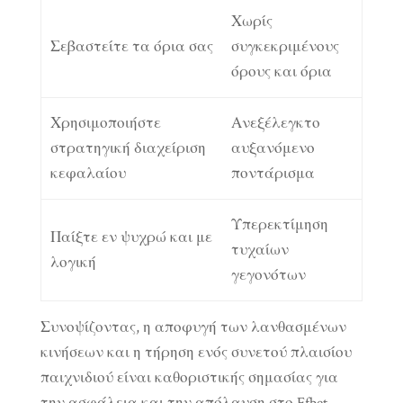
Χωρίς
Σεβαστείτε τα όρια σας
συγκεκριμένους
όρους και όρια
Χρησιμοποιήστε
Ανεξέλεγκτο
στρατηγική διαχείριση
αυξανόμενο
κεφαλαίου
ποντάρισμα
Υπερεκτίμηση
Παίξτε εν ψυχρώ και με
τυχαίων
λογική
γεγονότων
Συνοψίζοντας, η αποφυγή των λανθασμένων
κινήσεων και η τήρηση ενός συνετού πλαισίου
παιχνιδιού είναι καθοριστικής σημασίας για