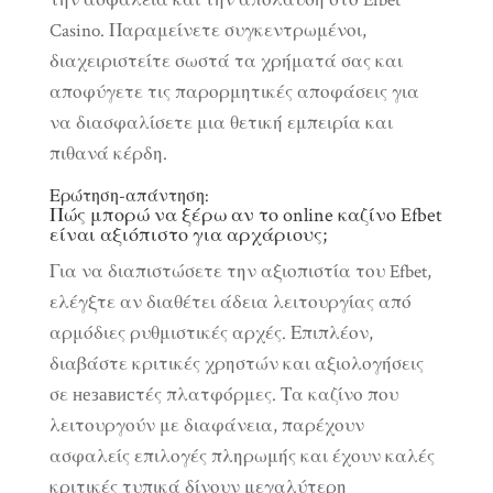
την ασφάλεια και την απόλαυση στο Efbet
Casino. Παραμείνετε συγκεντρωμένοι,
διαχειριστείτε σωστά τα χρήματά σας και
αποφύγετε τις παρορμητικές αποφάσεις για
να διασφαλίσετε μια θετική εμπειρία και
πιθανά κέρδη.
Ερώτηση-απάντηση:
Πώς μπορώ να ξέρω αν το online καζίνο Efbet
είναι αξιόπιστο για αρχάριους;
Για να διαπιστώσετε την αξιοπιστία του Efbet,
ελέγξτε αν διαθέτει άδεια λειτουργίας από
αρμόδιες ρυθμιστικές αρχές. Επιπλέον,
διαβάστε κριτικές χρηστών και αξιολογήσεις
σε независτές πλατφόρμες. Τα καζίνο που
λειτουργούν με διαφάνεια, παρέχουν
ασφαλείς επιλογές πληρωμής και έχουν καλές
κριτικές τυπικά δίνουν μεγαλύτερη