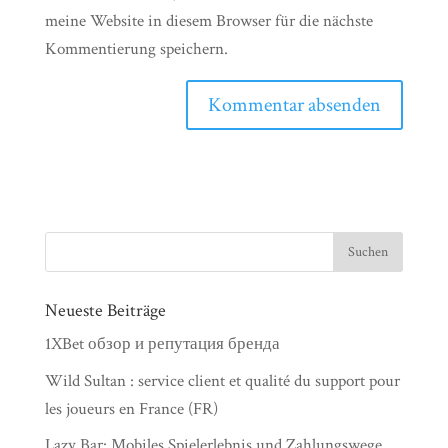
meine Website in diesem Browser für die nächste
Kommentierung speichern.
Neueste Beiträge
1XBet обзор и репутация бренда
Wild Sultan : service client et qualité du support pour
les joueurs en France (FR)
Lazy Bar: Mobiles Spielerlebnis und Zahlungswege