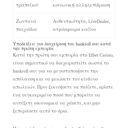
τραπεζιού
κοινωνική αλληλεπίδραση
Ζωντανά
Αυθεντικότητα, LiveDealer,
παιχνίδια
ατμόσφαιρα καζίνο
Υποδείξεις για διαχείριση του bankroll σας κατά
την πρώτη εμπειρία
Κατά την πρώτη σας εμπειρία στο Efbet Casino,
είναι σημαντικό να διαχειριστείτε σωστά το
bankroll σας για να μεγιστοποιήσετε την
απόλαυση και να μειώσετε τον κίνδυνο
απωλειών. Πριν ξεκινήσετε να παίζετε, ορίστε
ένα συγκεκριμένο ποσό που μπορείτε να
αντέξετε οικονομικά να χάσετε, και μην
ξεπεράσετε αυτό το όριο.