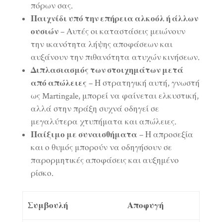
πόρων σας.
Παιχνίδι υπό την επήρεια αλκοόλ ή άλλων
ουσιών
– Αυτές οι καταστάσεις μειώνουν
την ικανότητα λήψης αποφάσεων και
αυξάνουν την πιθανότητα ατυχών κινήσεων.
Διπλασιασμός των στοιχημάτων μετά
από απώλειες
– Η στρατηγική αυτή, γνωστή
ως Martingale, μπορεί να φαίνεται ελκυστική,
αλλά στην πράξη συχνά οδηγεί σε
μεγαλύτερα χτυπήματα και απώλειες.
Παίξιμο με συναισθήματα
– Η απροσεξία
και ο θυμός μπορούν να οδηγήσουν σε
παρορμητικές αποφάσεις και αυξημένο
ρίσκο.
Συμβουλή
Αποφυγή