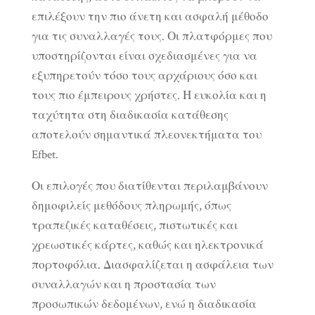
επιλέξουν την πιο άνετη και ασφαλή μέθοδο
για τις συναλλαγές τους. Οι πλατφόρμες που
υποστηρίζονται είναι σχεδιασμένες για να
εξυπηρετούν τόσο τους αρχάριους όσο και
τους πιο έμπειρους χρήστες. Η ευκολία και η
ταχύτητα στη διαδικασία κατάθεσης
αποτελούν σημαντικά πλεονεκτήματα του
Efbet.
Οι επιλογές που διατίθενται περιλαμβάνουν
δημοφιλείς μεθόδους πληρωμής, όπως
τραπεζικές καταθέσεις, πιστωτικές και
χρεωστικές κάρτες, καθώς και ηλεκτρονικά
πορτοφόλια. Διασφαλίζεται η ασφάλεια των
συναλλαγών και η προστασία των
προσωπικών δεδομένων, ενώ η διαδικασία