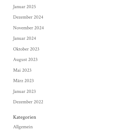
Januar 2025
Dezember 2024
November 2024
Januar 2024
Oktober 2023
August 2023
Mai 2023
März 2023
Januar 2023
Dezember 2022
Kategorien
Allgemein