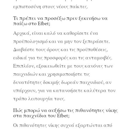
εμπιστοσύνη στους νέους παίκτες.
Τι πρέπει να προσέξω πριν ξεκινήσω να
παίζω στο Efbet;
Αρχικά, είναι καλό να καθορίσετε ένα
προϋπολογισμό και να μην τον ξεπεράσετε.
Διαβάστε τους όρους και τις προϋποθέσεις,
ειδικά για τις προσφορές και τις ανταμοιβές.
Επιπλέον, εξοικειωθείτε με τους κανόνες των
παιχνιδιών και χρησιμοποιήστε τις
δυνατότητες δοκιμής δωρεάν παιχνιδιού, αν
υπάρχουν, για να κατανοήσετε καλύτερα τον
τρόπο λειτουργία τους.
Πώς μπορώ να αυξήσω τις πιθανότητες νίκης
στα παιχνίδια του Efbet;
Οι πιθανότητες νίκης συχνά εξαρτώνται από