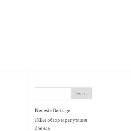
anzeigen
Kontakt
Neueste Beiträge
1XBet обзор и репутация
бренда