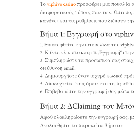
Το
viphive casino
προσφέρει μια ποικιλία 
διαφορετικούς τύπους παικτών. Ωστόσο, ε
κανόνες και τις ρυθμίσεις που διέπουν τ
Βήμα 1: Εγγραφή στο viphive
Επισκεφθείτε την ιστοσελίδα του viphive
Κάντε κλικ στο κουμπί „Εγγραφή“ στην
Συμπληρώστε τα προσωπικά σας στοιχε
διεύθυνση email.
Δημιουργήστε έναν ισχυρό κωδικό πρό
Αποδεχτείτε τους όρους και τις προϋπο
Επιβεβαιώστε την εγγραφή σας μέσω το
Βήμα 2: ΔClaiming του Μπό
Αφού ολοκληρώσετε την εγγραφή σας, μπ
Ακολουθήστε τα παρακάτω βήματα: