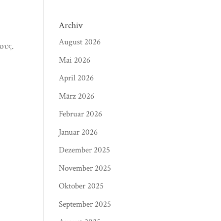
Archiv
August 2026
ους.
Mai 2026
April 2026
März 2026
Februar 2026
Januar 2026
Dezember 2025
November 2025
Oktober 2025
September 2025