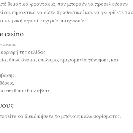
από θεματικά φρουτάκια, που μπορούν να προσελκύσουν
ίναι σημαντικό να είστε προσεκτικοί και να γνωρίζετε του
ην ελληνική αγορά τυχερών παιχνιδιών.
 casino
 casino.
 κορυφή της σελίδας.
ία, όπως όνομα, επώνυμο, ημερομηνία γέννησης, και
σβασης.
θέσεις.
υ email που θα λάβετε.
νους
ορείτε να διεκδικήσετε το μπόνους καλωσορίσματος.