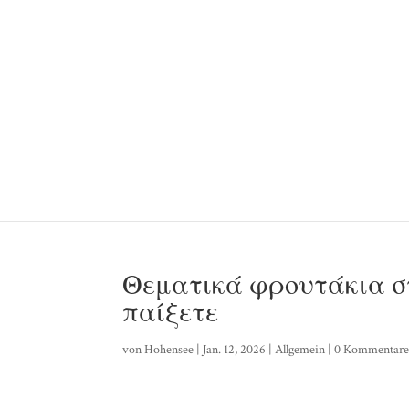
Start
Über uns
Im
Θεματικά φρουτάκια στο
παίξετε
von
Hohensee
|
Jan. 12, 2026
|
Allgemein
|
0 Kommentar