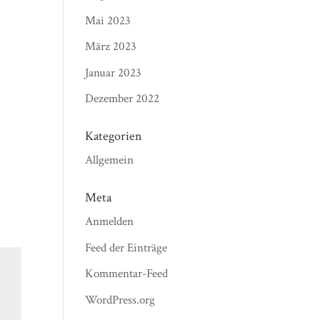
Mai 2023
März 2023
Januar 2023
α
Dezember 2022
Kategorien
Allgemein
Meta
Anmelden
Feed der Einträge
Kommentar-Feed
WordPress.org