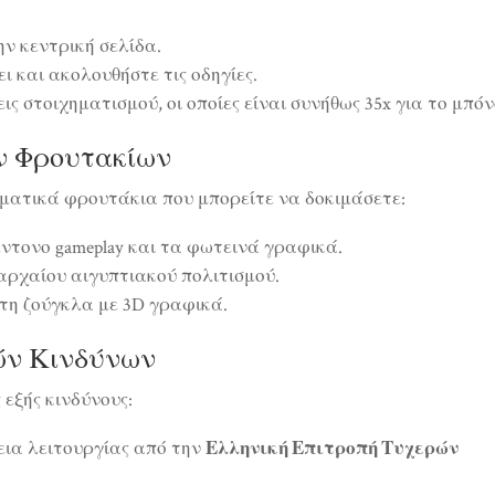
ν κεντρική σελίδα.
ι και ακολουθήστε τις οδηγίες.
ις στοιχηματισμού, οι οποίες είναι συνήθως 35x για το μπόν
ν Φρουτακίων
εματικά φρουτάκια που μπορείτε να δοκιμάσετε:
έντονο gameplay και τα φωτεινά γραφικά.
αρχαίου αιγυπτιακού πολιτισμού.
στη ζούγκλα με 3D γραφικά.
ών Κινδύνων
 εξής κινδύνους:
δεια λειτουργίας από την
Ελληνική Επιτροπή Τυχερών