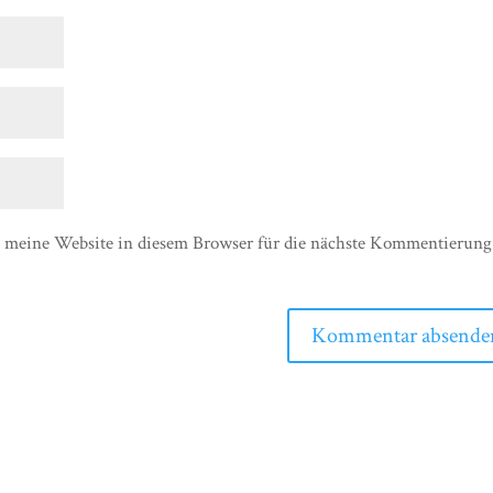
meine Website in diesem Browser für die nächste Kommentierung