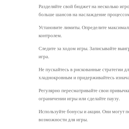
Разделяйте свой бюджет на несколько игр
больше шансов на наслаждение процессо
Установите лимиты. Определите максимал
контролем.
Следите за ходом игры. Записывайте выиг
игра.
Не пускайтесь в рискованные стратегии д
хладнокровным и придерживайтесь изнача
Регулярно пересматривайте свои привычки
ограничении игры или сделайте паузу.
Используйте бонусы и акции. Они могут п
возможности для игры.