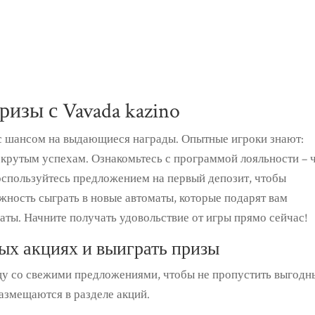
изы с Vavada kazino
с шансом на выдающиеся награды. Опытные игроки знают:
 крутым успехам. Ознакомьтесь с программой лояльности – 
оспользуйтесь предложением на первый депозит, чтобы
жность сыграть в новые автоматы, которые подарят вам
ты. Начните получать удовольствие от игры прямо сейчас!
ых акциях и выиграть призы
ицу со свежими предложениями, чтобы не пропустить выгодн
азмещаются в разделе акций.