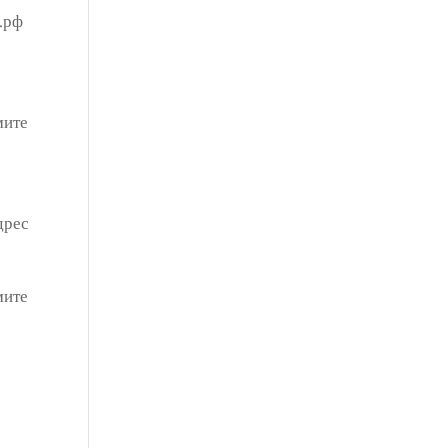
.рф
мите
дрес
мите