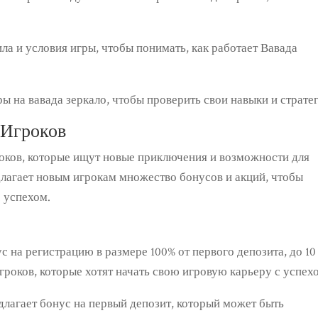
ла и условия игры, чтобы понимать, как работает Вавада
ы на вавада зеркало, чтобы проверить свои навыки и страте
 Игроков
роков, которые ищут новые приключения и возможности для
лагает новым игрокам множество бонусов и акций, чтобы
 успехом.
 на регистрацию в размере 100% от первого депозита, до 10
гроков, которые хотят начать свою игровую карьеру с успех
длагает бонус на первый депозит, который может быть