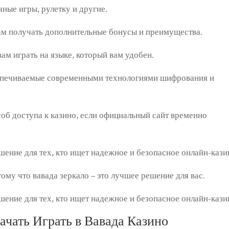
ные игры, рулетку и другие.
ам получать дополнительные бонусы и преимущества.
ам играть на языке, который вам удобен.
еспечиваемые современными технологиями шифрования и
соб доступа к казино, если официальный сайт временно
шение для тех, кто ищет надежное и безопасное онлайн-кази
ому что вавада зеркало – это лучшее решение для вас.
шение для тех, кто ищет надежное и безопасное онлайн-кази
ачать Играть в Вавада Казино