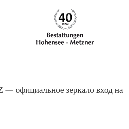
 Trauerfall
Bestattungen
Vorsorge
Aktuell
Todes
Z — официальное зеркало вход на