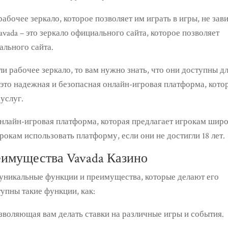
абочее зеркало, которое позволяет им играть в игры, не зав
avada – это зеркало официального сайта, которое позволяет
ального сайта.
и рабочее зеркало, то вам нужно знать, что они доступны д
 это надежная и безопасная онлайн-игровая платформа, кото
услуг.
онлайн-игровая платформа, которая предлагает игрокам шир
рокам использовать платформу, если они не достигли 18 лет.
имущества Vavada Казино
 уникальные функции и преимущества, которые делают его
упны такие функции, как:
воляющая вам делать ставки на различные игры и события.