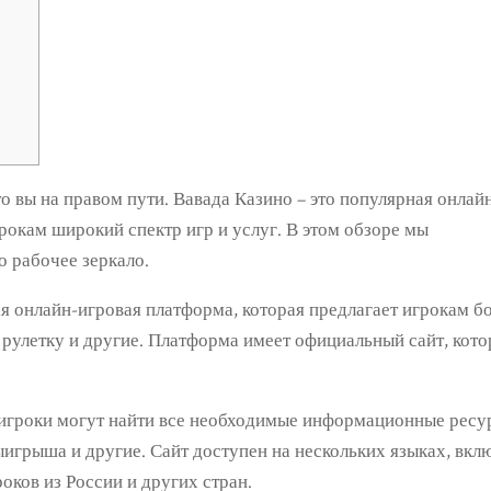
то вы на правом пути. Вавада Казино – это популярная онлай
рокам широкий спектр игр и услуг. В этом обзоре мы
о рабочее зеркало.
ая онлайн-игровая платформа, которая предлагает игрокам б
, рулетку и другие. Платформа имеет официальный сайт, кот
е игроки могут найти все необходимые информационные ресу
ыигрыша и другие. Сайт доступен на нескольких языках, вкл
роков из России и других стран.