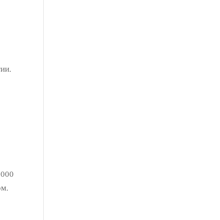
гии.
 000
ом.