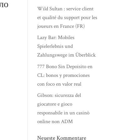
ло
Wild Sultan : service client
et qualité du support pour les
joueurs en France (FR)
Lazy Bar: Mobiles
Spielerlebnis und
Zahlungswege im Überblick
777 Bono Sin Depoisito en
CL: bonos y promociones
con foco en valor real
Gibson: sicurezza del
giocatore e gioco
responsabile in un casinò
online non ADM
Neueste Kommentare