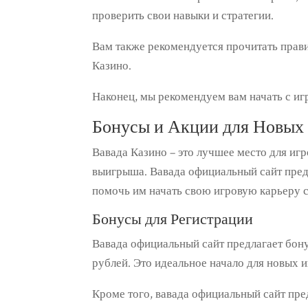
проверить свои навыки и стратегии.
Вам также рекомендуется прочитать прави
Казино.
Наконец, мы рекомендуем вам начать с игр
Бонусы и Акции для Новых
Вавада Казино – это лучшее место для иг
выигрыша. Вавада официальный сайт пред
помочь им начать свою игровую карьеру с
Бонусы для Регистрации
Вавада официальный сайт предлагает бонус
рублей. Это идеальное начало для новых и
Кроме того, вавада официальный сайт пре