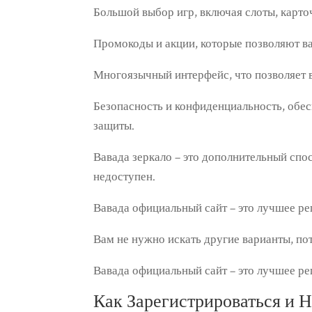
Большой выбор игр, включая слоты, карточ
Промокоды и акции, которые позволяют в
Многоязычный интерфейс, что позволяет в
Безопасность и конфиденциальность, об
защиты.
Вавада зеркало – это дополнительный спо
недоступен.
Вавада официальный сайт – это лучшее ре
Вам не нужно искать другие варианты, пот
Вавада официальный сайт – это лучшее ре
Как Зарегистрироваться и Н