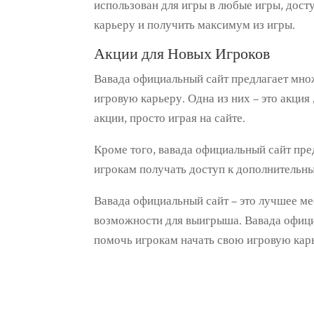
использован для игры в любые игры, дост
карьеру и получить максимум из игры.
Акции для Новых Игроков
Вавада официальный сайт предлагает множ
игровую карьеру. Одна из них – это акция
акции, просто играя на сайте.
Кроме того, вавада официальный сайт пре
игрокам получать доступ к дополнительны
Вавада официальный сайт – это лучшее ме
возможности для выигрыша. Вавада офици
помочь игрокам начать свою игровую карь